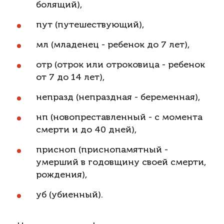
болящий),
пут (путешествующий),
мл (младенец - ребенок до 7 лет),
отр (отрок или отроковица - ребенок
от 7 до 14 лет),
непразд (непраздная - беременная),
нп (новопреставленный - с момента
смерти и до 40 дней),
присноп (приснопамятный -
умерший в годовщину своей смерти,
рождения),
уб (убиенный).