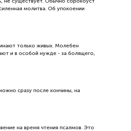
ть, не существует. Обычно сорокоуст
усиленная молитва. Об упокоении
инают только живых. Молебен
ают и в особой нужде - за болящего,
можно сразу после кончины, на
вение на время чтения псалмов. Это