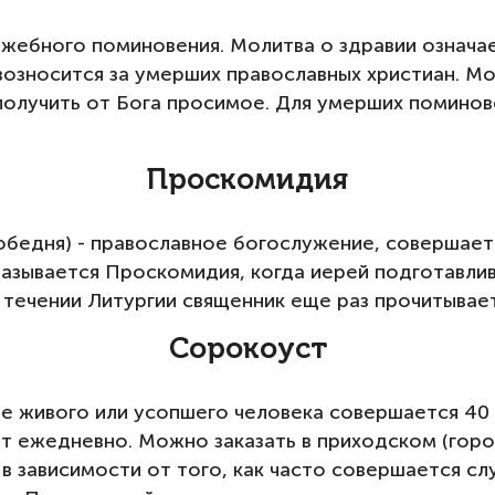
жебного поминовения. Молитва о здравии означае
 возносится за умерших православных христиан. 
 получить от Бога просимое. Для умерших поминов
Проскомидия
обедня) - православное богослужение, совершаетс
называется Проскомидия, когда иерей подготавли
В течении Литургии священник еще раз прочитывает
Сорокоуст
ие живого или усопшего человека совершается 40 
ат ежедневно. Можно заказать в приходском (горо
, в зависимости от того, как часто совершается с