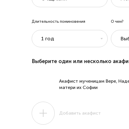
Длительность поминовения
О чем?
1 год
Вы
Выберите один или несколько акафи
Акафист мученицам Вере, Над
матери их Софии
Добавить акафист