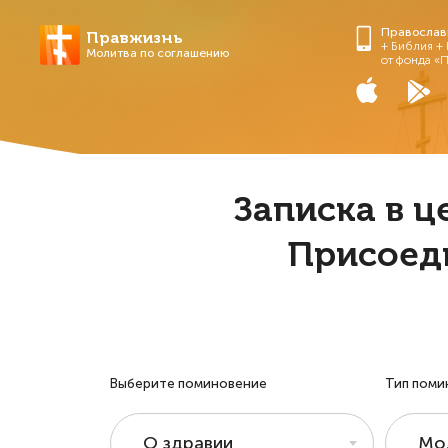
Православ
Правжизнь
+ Библия +
Молитва по соглашению
от фонда «
Записка в ц
Присоед
Выберите поминовение
Тип поми
О здравии
Мо