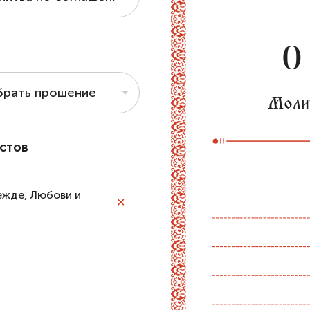
О
брать прошение
Моли
стов
ежде, Любови и
✕