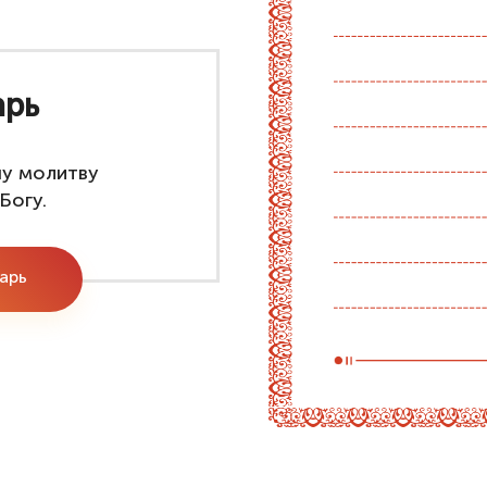
арь
шу молитву
Богу.
тарь