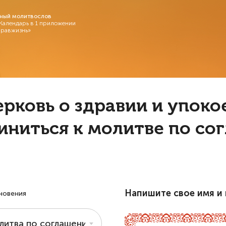
ный молитвослов
 Календарь в 1 приложении
Правжизнь»
ерковь о здравии и упок
иниться к молитве по со
Напишите свое имя и 
новения
литва по соглашению