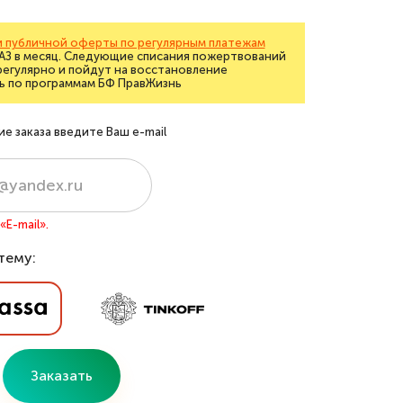
 публичной оферты по регулярным платежам
РАЗ в месяц. Следующие списания пожертвований
регулярно и пойдут на восстановление
ь по программам БФ ПравЖизнь
 заказа введите Ваш e-mail
E-mail».
тему:
Заказать