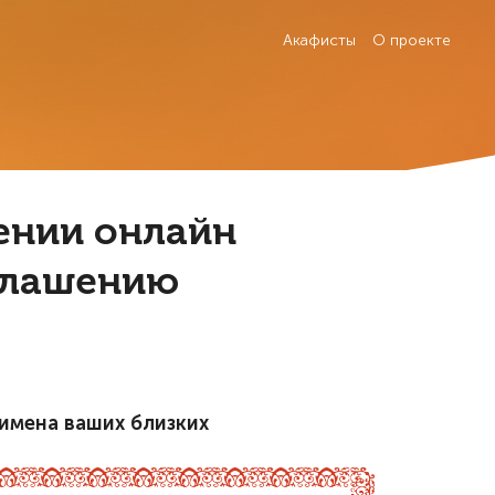
Акафисты
О проекте
оении онлайн
глашению
имена ваших близких