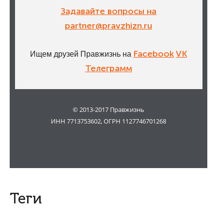
Задавайте вопросы на
partner@pravzhizn.ru
Facebook
V
K
Ищем друзей Правжизнь на
Телеграмм
© 2013-2017 Правжизнь
ИНН 7713753602, ОГРН 1127746701268
Теги