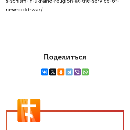
s-schism-in-ukraine-religion-at-the-service-of-
new-cold-war/
Поделиться