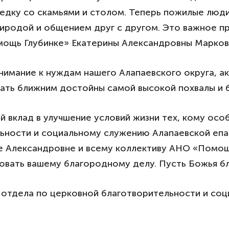
дку со скамьями и столом. Теперь пожилые люди
риродой и общением друг с другом. Это важное 
ощь Глубинке» Екатерины Александровны Марков
нимание к нуждам нашего Алапаевского округа, 
гать ближним достойны самой высокой похвалы и 
й вклад в улучшение условий жизни тех, кому ос
ьности и социальному служению Алапаевской епа
 Александровне и всему коллективу АНО «Помощь
овать вашему благородному делу. Пусть Божья бл
ь отдела по церковной благотворительности и со