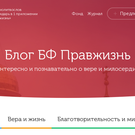
молитвослов
Предл
Фонд
Журнал
ендарь в 1 приложении
жизнь»
Блог БФ Правжизнь
нтересно и познавательно о вере и милосерд
Вера и жизнь
Благотворительность и м