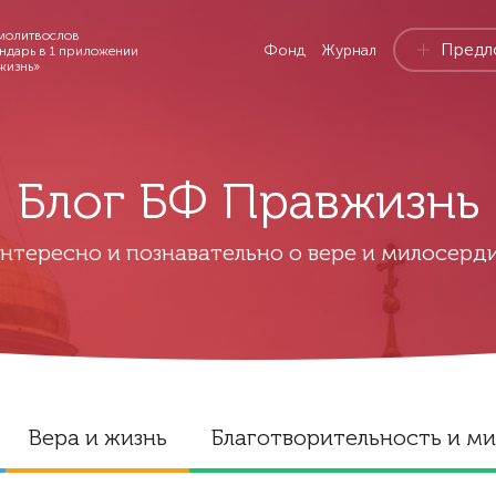
молитвослов
Предл
Фонд
Журнал
ендарь в 1 приложении
жизнь»
Блог БФ Правжизнь
нтересно и познавательно о вере и милосерд
Вера и жизнь
Благотворительность и м