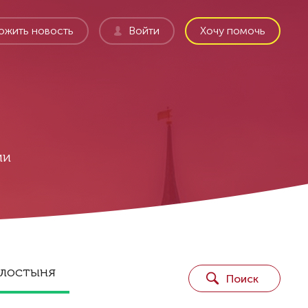
ожить новость
Войти
Хочу помочь
ии
илостыня