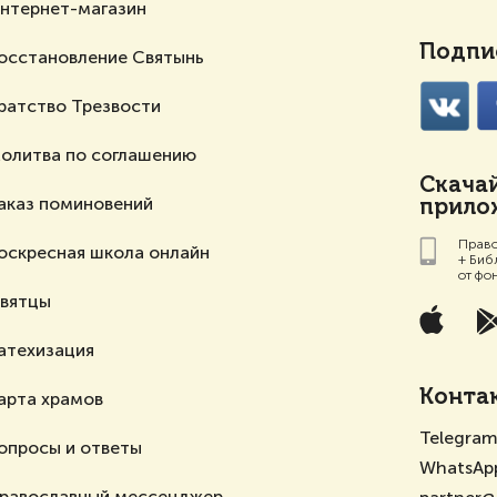
нтернет-магазин
Подпис
осстановление Святынь
ратство Трезвости
олитва по соглашению
Скача
аказ поминовений
прилож
Право
оскресная школа онлайн
+ Биб
от фо
вятцы
атехизация
Конта
арта храмов
Telegra
опросы и ответы
WhatsAp
равославный мессенджер