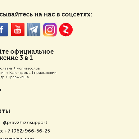
ывайтесь на нас в соцсетях:
йте официальное
ение 3 в 1
славный молитвослов
лия + Календарь в 1 приложении
нда «Правжизнь»
кты
m:
@pravzhiznsupport
p:
+7 (962) 966-56-25