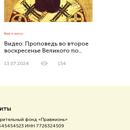
Вера и жизнь
Видео: Проповедь во второе
воскресенье Великого по...
13.07.2024
154
зиты
орительный фонд «Правжизнь»
445454523 ИНН 7726324509