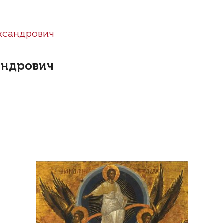
ександрович
андрович