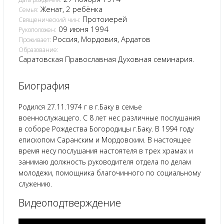
Женат, 2 ребёнка
Семья:
Протоиерей
Священический чин:
09 июня 1994
Рукоположен:
Россия, Мордовия, Ардатов
Проживает:
Образование:
Саратовская Православная Духовная семинария.
Биография
Родился 27.11.1974 г в г.Баку в семье
военнослужащего. С 8 лет нес различные послушания
в соборе Рождества Богородицы г.Баку. В 1994 году
епископом Саранским и Мордовским. В настоящее
время несу послушания настоятеля в трех храмах и
занимаю должность руководителя отдела по делам
молодежи, помощника благочинного по социальному
служению.
Видеоподтверждение