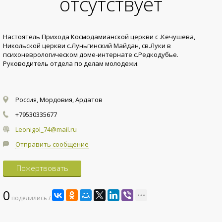
отсутствует
Настоятель Прихода Космодамианской церкви с .Кечушева,
Никольской церкви с.Луньгинский Майдан, св.Луки в
психоневрологическом доме-интернате с.Редкодубье.
Руководитель отдела по делам молодежи.
Россия, Мордовия, Ардатов
+79530335677
Leonigol_74@mail.ru
Отправить сообщение
Пожертвовать
0
поделились /