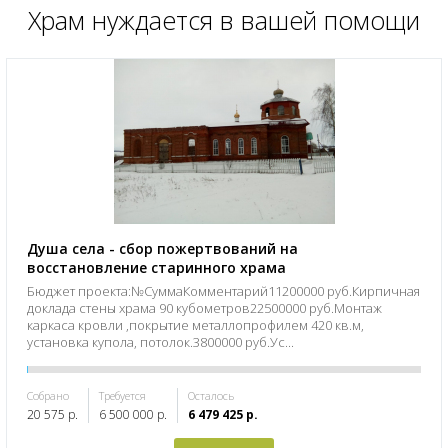
Храм нуждается в вашей помощи
Душа села - сбор пожертвований на
восстановление старинного храма
Бюджет проекта:№СуммаКомментарий11200000 руб.Кирпичная
доклада стены храма 90 кубометров22500000 руб.Монтаж
каркаса кровли ,покрытие металлопрофилем 420 кв.м,
установка купола, потолок.3800000 руб.Ус...
Собрано
Требуется
Осталось
20 575 р.
6 500 000 р.
6 479 425 р.