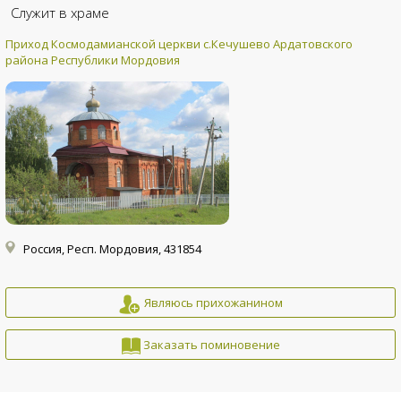
Служит в храме
Приход Космодамианской церкви с.Кечушево Ардатовского
района Республики Мордовия
Россия, Респ. Мордовия, 431854
Являюсь прихожанином
Заказать поминовение