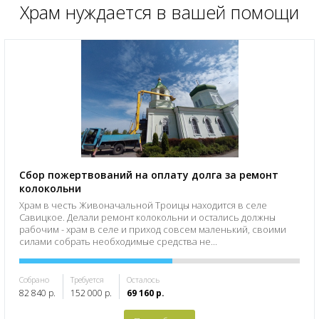
Храм нуждается в вашей помощи
Сбор пожертвований на оплату долга за ремонт
колокольни
Храм в честь Живоначальной Троицы находится в селе
Савицкое. Делали ремонт колокольни и остались должны
рабочим - храм в селе и приход совсем маленький, своими
силами собрать необходимые средства не...
Собрано
Требуется
Осталось
82 840 р.
152 000 р.
69 160 р.