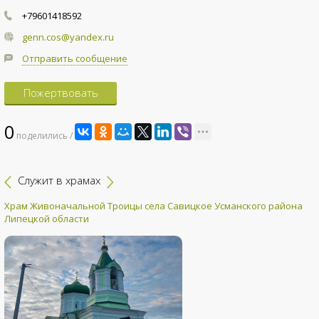
+79601418592
genn.cos@yandex.ru
Отправить сообщение
Пожертвовать
0
поделились /
Служит в храмах
Храм Живоначальной Троицы села Савицкое Усманского района
Липецкой области