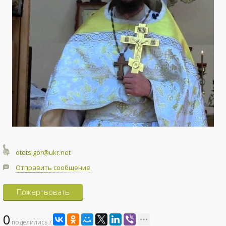
otetsigor@ukr.net
Отправить сообщение
Пожертвовать
0
поделились /