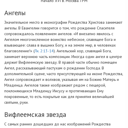
Начало XVI в. Москва. ГРМ
Ангелы
Значительное место в иконографии Рождества Христова занимают
ангелы. В Евангелии говорится о том, что рождение Спасителя
сопровождалось появлением ангелов. «И внезапно явилось с
Ангелом многочисленное воинство небесное, славящее Бога и
взывающее: слава в вышних Богу, и на земле мир, в человеках
благоволение!» (
Лк. 2:13-14
). Ангельский хор, славящий Бога,
занимает верхнюю часть композиции. Иногда один ангел в центре
держит Вифлеемскую звезду. В правой части обычно помещен
Ангел, рассказывающий пастухам о рождении Господа. В
дополнительной сцене, часто присутствующей на иконе Рождества,
Ангел сопровождает и волхвов, указывая им на Божию Матерь и
Младенца. Ангелов также изображают рядом с пещерой,
поклоняющихся Младенцу Иисусу и протягивающих Ему
покровенные, то есть покрытые как для принятия величайшей
святыни, руки.
Вифлеемская звезда
С самых ранних дошедших до нас изображений Рождества