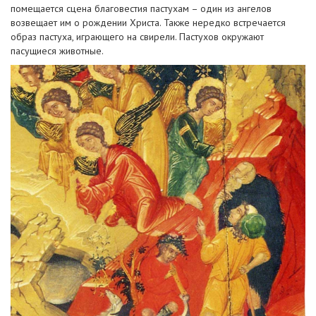
помещается сцена благовестия пастухам – один из ангелов
возвещает им о рождении Христа. Также нередко встречается
образ пастуха, играющего на свирели. Пастухов окружают
пасущиеся животные.