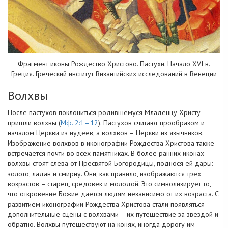
Фрагмент иконы Рождество Христово. Пастухи. Начало XVI в.
Греция. Греческий институт Византийских исследований в Венеции
Волхвы
После пастухов поклониться родившемуся Младенцу Христу
пришли волхвы (
Мф. 2:1—12
). Пастухов считают прообразом и
началом Церкви из иудеев, а волхвов – Церкви из язычников.
Изображение волхвов в иконографии Рождества Христова также
встречается почти во всех памятниках. В более ранних иконах
волхвы стоят слева от Пресвятой Богородицы, поднося ей дары:
золото, ладан и смирну. Они, как правило, изображаются трех
возрастов – старец, средовек и молодой. Это символизирует то,
что откровение Божие дается людям независимо от их возраста. С
развитием иконографии Рождества Христова стали появляться
дополнительные сцены с волхвами – их путешествие за звездой и
обратно. Волхвы путешествуют на конях, иногда дорогу им