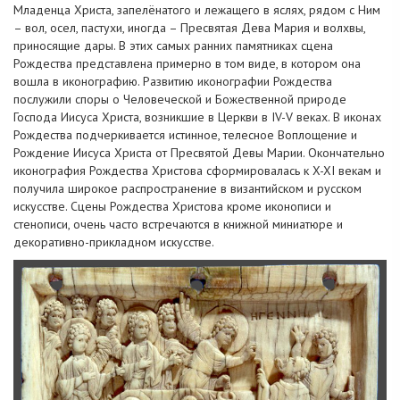
Младенца Христа, запелёнатого и лежащего в яслях, рядом с Ним
– вол, осел, пастухи, иногда – Пресвятая Дева Мария и волхвы,
приносящие дары. В этих самых ранних памятниках сцена
Рождества представлена примерно в том виде, в котором она
вошла в иконографию. Развитию иконографии Рождества
послужили споры о Человеческой и Божественной природе
Господа Иисуса Христа, возникшие в Церкви в IV-V веках. В иконах
Рождества подчеркивается истинное, телесное Воплощение и
Рождение Иисуса Христа от Пресвятой Девы Марии. Окончательно
иконография Рождества Христова сформировалась к X-XI векам и
получила широкое распространение в византийском и русском
искусстве. Сцены Рождества Христова кроме иконописи и
стенописи, очень часто встречаются в книжной миниатюре и
декоративно-прикладном искусстве.