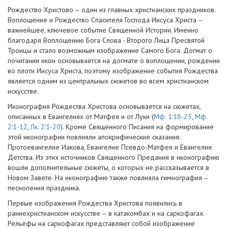
Рождество Христово – один из главных христианских праздников.
Воплощение и Рождество Спасителя Господа Иисуса Христа –
важнейшее, ключевое событие Священной Истории. Именно
благодаря Воплощению Бога Слова - Второго Лица Пресвятой
Троицы и стало возможным изображение Самого Бога. Догмат о
почитании икон основывается на догмате о воплощении, рождении
во плоти Иисуса Христа, поэтому изображение события Рождества
является одним из центральных сюжетов во всем христианском
искусстве.
Иконография Рождества Христова основывается на сюжетах,
описанных в Евангелиях от Матфея и от Луки (
Мф. 1:18-23
,
Мф.
2:1-12
,
Лк. 2:1-20
). Кроме Священного Писания на формирование
этой иконографии повлияли апокрифические сказания:
Протоевангелие Иакова, Евангелие Псевдо-Матфея и Евангелие
Детства. Из этих источников Священного Предания в иконографию
вошли дополнительные сюжеты, о которых не рассказывается в
Новом Завете. На иконографию также повлияла гимнография –
песнопения праздника.
Первые изображения Рождества Христова появились в
раннехристианском искусстве – в катакомбах и на саркофагах.
Рельефы на саркофагах представляют собой изображение