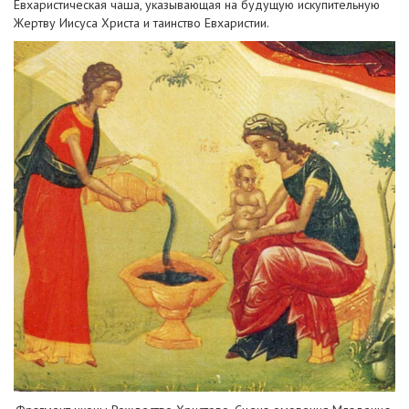
Евхаристическая чаша, указывающая на будущую искупительную
Жертву Иисуса Христа и таинство Евхаристии.