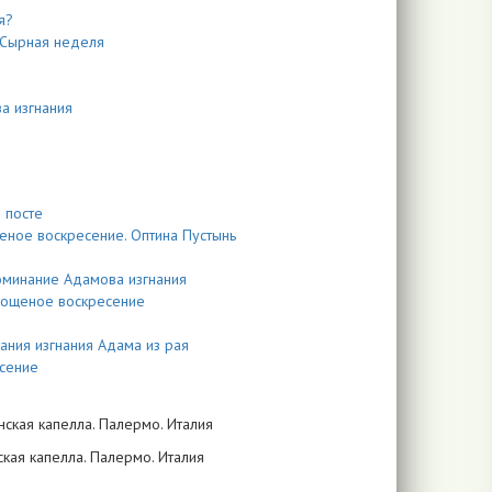
я?
. Сырная неделя
а изгнания
 посте
еное воскресение. Оптина Пустынь
оминание Адамова изгнания
Прощеное воскресение
ания изгнания Адама из рая
есение
нская капелла. Палермо. Италия