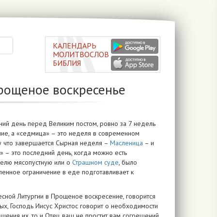
КАЛЕНДАРЬ
МОЛИТВОСЛОВ
БИБЛИЯ
Прощеное воскресенье
ий день перед Великим постом, ровно за 7 недель
ние, а «седмица» – это неделя в современном
му что завершается Сырная неделя –
Масленица
– и
» – это последний день, когда можно есть
делю мясопустную или о
Страшном суде
, было
епенное ограничение в еде подготавливает к
ресной Литургии в Прощеное воскресение, говорится
ых, Господь Иисус Христос говорит о необходимости
шения их, то и Отец ваш не простит вам согрешений