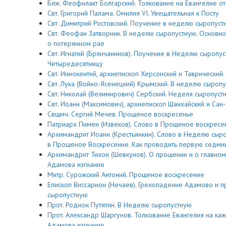
Блж. Феофилакт Болгарский. Толкование на Евангелие от
Свт. Григорий Палама. Омилия VI. Увещательная к Посту
Свт. Димитрий Ростовский. Поучение в неделю сыропуст
Свт. Феофан Затворник. В неделю сыропустную. Основное
о потерянном рае
Свт. Игнатий (Брянчанинов). Поучение в Неделю сыропус
Четыредесятницу
Свт. Иннокентий, архиепископ Херсонский и Таврически
Свт. Лука (Войно-Ясенецкий) Крымский. В неделю сыроп
Свт. Николай (Велимирович) Сербский. Неделя сыропустн
Свт. Иоанн (Максимович), архиепископ Шанхайский и Сан
Свщмч. Сергий Мечев. Прощеное воскресенье
Патриарх Пимен (Извеков). Слово в Прощеное воскресе
Архимандрит Иоанн (Крестьянкин). Слово в Неделю сыр
в Прощеное Воскресение. Как проводить первую седми
Архимандрит Тихон (Шевкунов). О прощении и о главном
Адамова изгнания
Митр. Сурожский Антоний. Прощеное воскресение
Епископ Виссарион (Нечаев). Грехопадение Адамово и 
сыропустную
Прот. Родион Путятин. В Неделю сыропустную
Прот. Александр Шаргунов. Толкование Евангелия на ка
Адамова изгнания