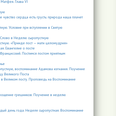
 Матфея. Глава VI
ную
 чувство сердца есть грусть: природа наша плачет
тную. Условие при вступлении в Святую
й. Слово в Неделю сыропустную
устную. «Прииде пост — мати целомудрия»
ая. Евангелие о посте
-Францисский. Постимся постом приятным
нье
опустную, воспоминание Адамова изгнания. Поучение
цу Великого Поста
 в Великом посту. Проповедь на Воспоминание
прощение грешников. Поучение в неделю
ждый день года. Неделя сыропустная. Воспоминание