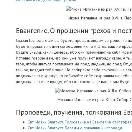
Икона. Изгнание из рая. XVII в. П
Евангелие. О прощении грехов и пос
Сказал Господь: если вы будете прощать людям согрешения их,
будете прощать людям согрешения их, то и Отец ваш не прости
будьте унылы, как лицемеры, ибо они принимают на себя мрач
Истинно говорю вам, что они уже получают награду свою. А ты,
твое, чтобы явиться постящимся не пред людьми, но пред Отцо
тайное, воздаст тебе явно. Не собирайте себе сокровищ на зе
подкапывают и крадут, но собирайте себе сокровища на небе, 
подкапывают и не крадут, ибо где сокровище ваше, там будет 
Мозаика. Изгнание из рая. XIII в. Собор
Проповеди, поучения, толкования Ев
Свт. Иоанн Златоуст. Толкование на Евангелие от Матфе
Свт. Иоанн Златоуст. Беседы о покаянии и исповеди