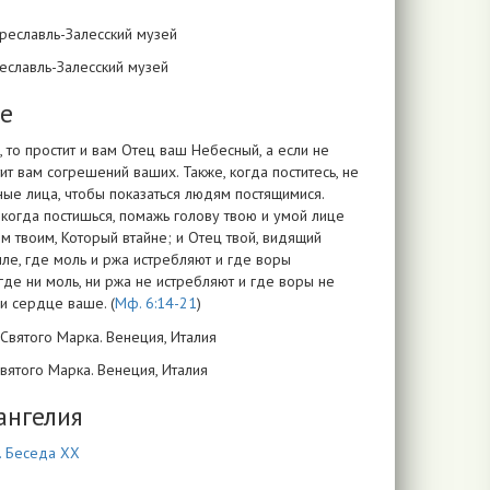
ереславль-Залесский музей
те
 то простит и вам Отец ваш Небесный, а если не
т вам согрешений ваших. Также, когда поститесь, не
ные лица, чтобы показаться людям постящимися.
 когда постишься, помажь голову твою и умой лице
м твоим, Который втайне; и Отец твой, видящий
мле, где моль и ржа истребляют и где воры
где ни моль, ни ржа не истребляют и где воры не
и сердце ваше. (
Мф. 6:14-21
)
 Святого Марка. Венеция, Италия
ангелия
я. Беседа XX