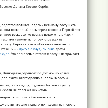
ь Высокие Дечаны. Косово, Сербия
подготовительных недель к Великому посту и сам
нии под воскресный день перед каноном. Первый раз
 в пятое воскресение поста, в неделю прп. Марии
и текстами напоминают о трех отрывках из
 к посту. Первая стихира «Покаяния отверзи…»
я стези…» – к
притче о блудном сыне
, третья
м суде
. Это песнопение готовит к посту и настраивает
и, Жизнодавче, утренюет бо дух мой ко храму
 Щедр очисти благоутробною Твоею милостию.
стави мя, Богородице, студными бо окалях душу
 избави мя от всякия нечистоты.
щедрот Твоих очисти беззаконие мое!
 страшнаго дне суднаго, но надеяся на милость