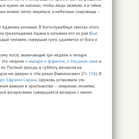
ться нужно не напоказ, чтобы люди хвалили, а в тайне,
торых можно легко лишиться, а небесные сокровища –
Адамова изгнания. В богослужебных текстах этого
ма грехопадения Адама и изгнания его из рая (
Быт.
каждый человек, совершая грех, удаляется от Бога и
ому посту, включающий три недели и четыре
 это: неделя
о мытаре и фарисее
,
о блудном сыне
и
 по Постной триоди, в субботу вечером на
рзи ми двери» и «На реках Вавилонских» (
Пс.136
). В
рп. Ефрема Сирина
. Церковь установила эти
мом важном в христианстве – смирении, молитве,
ное воскресение совершается вечерня с чином