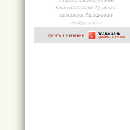
Воспоминание Адамова
изгнания. Прощеное
воскресенье
Купить в магазине