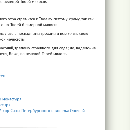
по велицей Твоей милости.
го утра стремится к Твоему святому храму, так как
его по Твоей безмерной милости.
 душу свою постыдными грехами и всю жизнь свою
кой нечистоты.
коний, трепещу страшного дня суда; но, надеясь на
еня, Боже, по великой Твоей милости.
тен
о монастыря
астыря
й хор Санкт-Петербургского подворья Оптиной