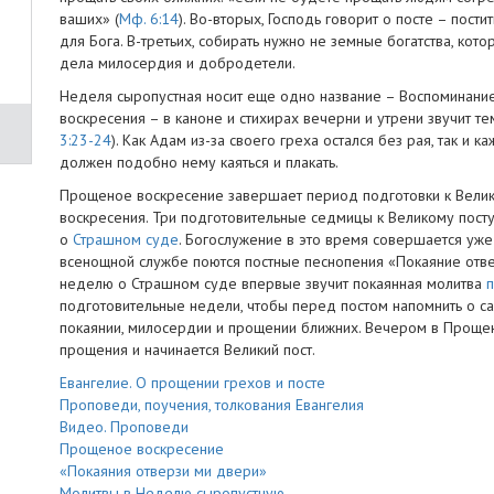
ваших» (
Мф. 6:14
). Во-вторых, Господь говорит о посте – пости
для Бога. В-третьих, собирать нужно не земные богатства, ко
дела милосердия и добродетели.
Неделя сыропустная носит еще одно название – Воспоминание 
воскресения – в каноне и стихирах вечерни и утрени звучит те
3:23-24
). Как Адам из-за своего греха остался без рая, так и 
должен подобно нему каяться и плакать.
Прощеное воскресение завершает период подготовки к Велик
воскресения. Три подготовительные седмицы к Великому посту
о
Страшном суде
. Богослужение в это время совершается уже
всенощной службе поются постные песнопения «Покаяние отве
неделю о Страшном суде впервые звучит покаянная молитва
п
подготовительные недели, чтобы перед постом напомнить о са
покаянии, милосердии и прощении ближних. Вечером в Проще
прощения и начинается Великий пост.
Евангелие. О прощении грехов и посте
Проповеди, поучения, толкования Евангелия
Видео. Проповеди
Прощеное воскресение
«Покаяния отверзи ми двери»
Молитвы в Неделю сыропустную