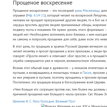
Прощеное воскресение
Прощеное воскресение – это последний
день Масленицы
, де
отрывке (
Мф. 6:14-21
), который читают на воскресной Литургии,
человек не прощает прегрешений другим людям, то и Бог не пр
сердца простить другим людям причиненные обиды, искренне с
подвигу поста и покаяния. Не нужно делать этого формально 
людей нет. Необходимо вспомнить всех близких, с кем находит
их самому и попросить прощения для себя, даже если это не
В этот день, по традиции, в храмах Русской Церкви вечером 
читает молитву и просит прощения у всех прихожан, а люди пр
говорят: «Прости меня!» и отвечают: «Бог простит, и я прощаю
служба совершается уже в черном, великопостном облачении, и
Возник этот обычай еще в древности – у монахов египетских м
пустыню, и возвращались в монастырь только к
Пасхе
, просили
из них умирали в пустыне, поэтому прощались и просили проще
Постепенно эта традиция вошла в богослужение всей Церкви.
«Чем больше кто согрешил против нас, тем более мы должны с
причиной прощения нам большего числа грехов». Свт. Иоанн Зл
Шмелев И. С. Лето Господне. Великий Пост