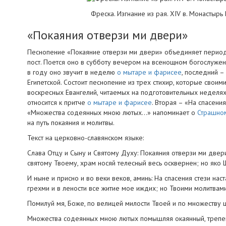
Фреска. Изгнание из рая. XIV в. Монастыр
«Покаяния отверзи ми двери»
Песнопение «Покаяние отверзи ми двери» объединяет период 
пост. Поется оно в субботу вечером на всенощном богослуже
в году оно звучит в неделю
о мытаре и фарисее
, последний –
Египетской. Состоит песнопение из трех стихир, которые своим
воскресных Евангелий, читаемых на подготовительных неделях
относится к притче
о мытаре и фарисее
. Вторая – «На спасени
«Множества содеянных мною лютых…» напоминает о
Страшно
на путь покаяния и молитвы.
Текст на церковно-славянском языке:
Слава Отцу и Сыну и Святому Духу: Покаяния отверзи ми двер
святому Твоему, храм носяй телесный весь осквернен; но яко
И ныне и присно и во веки веков, аминь: На спасения стези на
грехми и в лености все житие мое иждих; но Твоими молитвами
Помилуй мя, Боже, по велицей милости Твоей и по множеству 
Множества содеянных мною лютых помышляя окаянный, трепещу