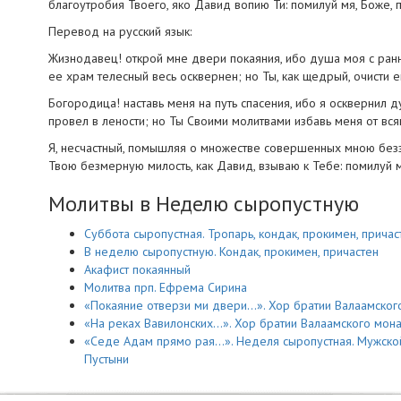
благоутробия Твоего, яко Давид вопию Ти: помилуй мя, Боже, 
Перевод на русский язык:
Жизнодавец! открой мне двери покаяния, ибо душа моя с ранне
ее храм телесный весь осквернен; но Ты, как щедрый, очисти 
Богородица! наставь меня на путь спасения, ибо я осквернил
провел в лености; но Ты Своими молитвами избавь меня от вся
Я, несчастный, помышляя о множестве совершенных мною безза
Твою безмерную милость, как Давид, взываю к Тебе: помилуй м
Молитвы в Неделю сыропустную
Суббота сыропустная. Тропарь, кондак, прокимен, причас
В неделю сыропустную. Кондак, прокимен, причастен
Акафист покаянный
Молитва прп. Ефрема Сирина
«Покаяние отверзи ми двери…». Хор братии Валаамског
«На реках Вавилонских…». Хор братии Валаамского мон
«Седе Адам прямо рая…». Неделя сыропустная. Мужско
Пустыни