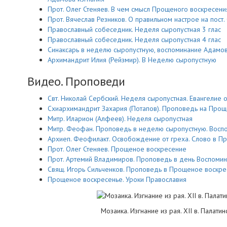
Прот. Олег Стеняев. В чем смысл Прощеного воскресени
Прот. Вячеслав Резников. О правильном настрое на пост
Православный собеседник. Неделя сыропустная 3 глас
Православный собеседник. Неделя сыропустная 4 глас
Синаксарь в неделю сыропустную, воспоминание Адамов
Архимандрит Илия (Рейзмир). В Неделю сыропустную
Видео. Проповеди
Свт. Николай Сербский. Неделя сыропустная. Евангелие о
Схиархимандрит Захария (Потапов). Проповедь на Прощ
Митр. Иларион (Алфеев). Неделя сыропустная
Митр. Феофан. Проповедь в неделю сыропустную. Восп
Архиеп. Феофилакт. Освобождение от греха. Слово в 
Прот. Олег Стеняев. Прощеное воскресение
Прот. Артемий Владимиров. Проповедь в день Воспомин
Свящ. Игорь Сильченков. Проповедь в Прощеное воскр
Прощеное воскресенье. Уроки Православия
Мозаика. Изгнание из рая. XII в. Палати