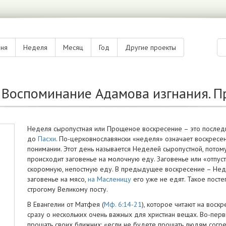
дня
Неделя
Месяц
Год
Другие проекты
 Воспоминание Адамова изгнания. 
Неделя сыропустная или Прощеное воскресение – это последн
до
Пасхи
. По-церковнославянски «неделя» означает воскресе
понимании. Этот день называется Неделей сыропустной, пото
происходит заговенье на молочную еду. Заговенье или «отпуст
скоромную, непостную еду. В предыдущее воскресение – Не
заговенье на мясо,
на Масленицу
его уже не едят. Такое пост
строгому Великому посту.
В Евангелии от Матфея (
Мф. 6:14-21
), которое читают на воск
сразу о нескольких очень важных для христиан вещах. Во-перв
прощать своих ближних: «если не будете прощать людям согре