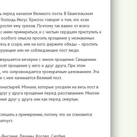
нь перед началом Великого поста. В Евангельском
 Господь Иисус Христос говорит о том, что если
остит ему грехов. Поэтому так важно от всего
 ними примириться, и с чистым сердцем приступить к
– особого смысла просить прощения у незнакомых
есь в ссоре, или на кого держите обиды – простить
верующие или не соблюдающие пост люди.
совершается вечерня с чином прощения. Священник
осят прощения у него и друг друга. При этом
!», что сопровождается троекратным целованием. Эта
 с нее начинается Великий пост.
онастырей. Монахи, которые уходили на весь пост в
 друг у друга прощения перед расставанием. Многие
ния друг у друга они как перед смертью.
пешить к примирению, потому что он становится
атоуст.