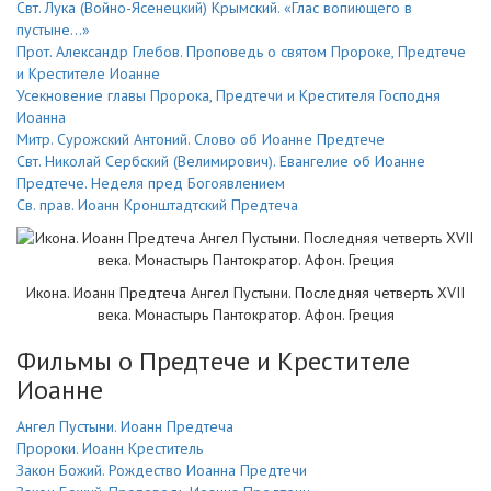
Свт. Лука (Войно-Ясенецкий) Крымский. «Глас вопиющего в
пустыне…»
Прот. Александр Глебов. Проповедь о святом Пророке, Предтече
и Крестителе Иоанне
Усекновение главы Пророка, Предтечи и Крестителя Господня
Иоанна
Митр. Сурожский Антоний. Слово об Иоанне Предтече
Свт. Николай Сербский (Велимирович). Евангелие об Иоанне
Предтече. Неделя пред Богоявлением
Св. прав. Иоанн Кронштадтский Предтеча
Икона. Иоанн Предтеча Ангел Пустыни. Последняя четверть XVII
века. Монастырь Пантократор. Афон. Греция
Фильмы о Предтече и Крестителе
Иоанне
Ангел Пустыни. Иоанн Предтеча
Пророки. Иоанн Креститель
Закон Божий. Рождество Иоанна Предтечи