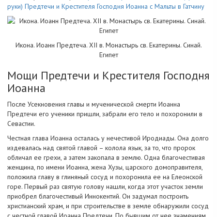
руки) Предтечи и Крестителя Господня Иоанна с Мальты в Гатчину
Икона. Иоанн Предтеча. XII в. Монастырь св. Екатерины. Синай.
Египет
Мощи Предтечи и Крестителя Господня
Иоанна
После Усекновения главы и мученической смерти Иоанна
Предтечи его ученики пришли, забрали его тело и похоронили в
Севастии.
Честная глава Иоанна осталась у нечестивой Иродиады. Она долго
издевалась над святой главой – колола язык, за то, что пророк
обличал ее грехи, а затем закопала в землю. Одна благочестивая
женщина, по имени Иоанна, жена Хузы, царского домоправителя,
положила главу в глиняный сосуд и похоронила ее на Елеонской
горе. Первый раз святую голову нашли, когда этот участок земли
приобрел благочестивый Иннокентий. Он задумал построить
христианский храм, и при строительстве в земле обнаружили сосуд
с честной главой Иоанна Предтечи. По бывшим от нее знамениям