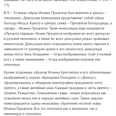
29
).
В X – XI веках образ Иоанна Предтечи был включен в деисус –
«моление». Деисусная композиция представляет собой образ
Господа Иисуса Христа в центре, слева – Пресвятой Богородицы, а
справа – Иоанна Предтечи. Такая композиция еще называется
«Предста Царица». Иоанн Предтеча изображен во всех деисусах
в русской иконописи, а также во всех деисусных рядах храмовых
иконостасов. Деисусных икон сохранилось очень много, причем в
зависимости от размеров храма и его иконостаса, деисусные
иконы могут быть большими – тогда изображенные стоят в полный
рост, а также маленькими – тогда изображения поясные или
оплечные.
Кроме отдельных образов Иоанна Крестителя и его обязательных
изображений в сценах «Крещения Господня» и «Деисус»,
сформировалась и обширная иконография праздников этого
святого, а также житийный цикл. Каждый праздник в честь святого –
Зачатие, Рождество, Усекновение главы - может встречаться как
отдельная икона, или в череде житийных сцен. Также широко
иллюстрируются сцены нескольких обретений честной главы
Иоанна Предтечи. Все это относится как к иконописи, так и
миниатюре и стенописи.