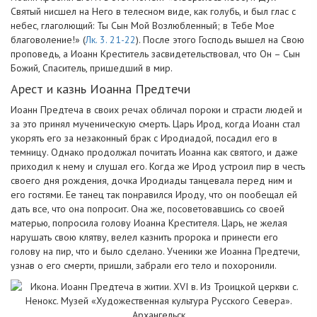
Святый нисшел на Него в телесном виде, как голубь, и был глас с
небес, глаголющий: Ты Сын Мой Возлюбленный; в Тебе Мое
благоволение!» (
Лк. 3. 21-22
). После этого Господь вышел на Свою
проповедь, а Иоанн Креститель засвидетельствовал, что Он – Сын
Божий, Спаситель, пришедший в мир.
Арест и казнь Иоанна Предтечи
Иоанн Предтеча в своих речах обличал пороки и страсти людей и
за это принял мученическую смерть. Царь Ирод, когда Иоанн стал
укорять его за незаконный брак с Иродиадой, посадил его в
темницу. Однако продолжал почитать Иоанна как святого, и даже
приходил к нему и слушал его. Когда же Ирод устроил пир в честь
своего дня рождения, дочка Иродиады танцевала перед ним и
его гостями. Ее танец так понравился Ироду, что он пообещал ей
дать все, что она попросит. Она же, посоветовавшись со своей
матерью, попросила голову Иоанна Крестителя. Царь, не желая
нарушать свою клятву, велел казнить пророка и принести его
голову на пир, что и было сделано. Ученики же Иоанна Предтечи,
узнав о его смерти, пришли, забрали его тело и похоронили.