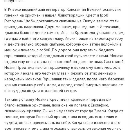
поруганию.
В IV веке византийский император Константин Великий остановил
гонения на христиан и нашел Животворящий Крест и Гроб
Господень. Чтобы поклониться святыням, на Святую землю стали
приходить паломники. Двум монахам, пришедшим в Иерусалим,
дважды было видение самого Иоанна Крестителя, указавшего им,
где надо найти его святую главу. Иноки пошли на Елеонскую гору
и действительно обрели святыню, которую они затем положили в
мешок и понесли с собой. По дороге они встретили бедного
горшечника, который продолжил свой путь вместе с ними. Монахи
отдали ему нести святыню, о которой он даже не знал. Сам святой
Иоанн Предтеча явился горшечнику и велел ему взять мешок, в
котором лежала его честная глава и бежать от этих ленивых и
нерадивых монахов. Горшечник так и сделал, после чего бережно
хранил святыню у себя дома, а перед своей смертью положил ее
в сосуд для воды и отдал своей сестре.
Так святую главу Иоанна Крестителя хранили и передавали
благочестивые христиане, пока она не попала к Евстафию,
священнику-еретику. Он жил недалеко от города Эмесы. Когда от
святыни, которую Евстафий прятал, стали исходить исцеления и
чудеса, он стал приписывать их себе. Когда стало известно о его
еретичестве, и ему стала угрожать опасность, он закопал честную