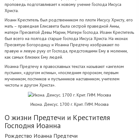
проповедь подготавливает к новому учение Господа Иисуса
Христа.
Иоанн Креститель был родственником по плоти Иисусу Христу, его
мать – праведная Елисавета была сестрой праведной Анны,
матери Пресвятой Девы Марии, Матери Господа. Иоанн Креститель
был всего на полгода старше Господа Иисуса Христа. На иконах
Пресвятую Богородицу и Иоанна Предтечу изображают по
правую и левую руку от Господа, предстоящими Ему в молении,
как самых близких Ему людей.
Иоанна Предтечу в православных текстах называют «ангелом
пустыни», «другом истины», «последним пророком, первым
мучеником, постников и пустынников наставником, учителем
чистоты и другом Христа».
Икона. Деисус. 1700 г. Крит. ГИМ. Москва
О жизни Предтечи и Крестителя
Господня Иоанна
Рождество Иоанна Предтечи