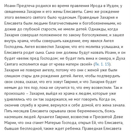
Иоанн Предтеча родился во время правления Ирода в Иудеи, у
священника Захарии и его жены Елисаветы. Само же рождение
этого великого святого было чудесным. Праведные Захария и
Елисавета были людьми благочестивыми и богобоязненными, но
дожив до глубокой старости, не имели детей. Однажды, когда
Захария совершал положенное по закону богослужение, и зашел
внутрь храма, чтобы совершить каждение, ему явился Ангел
Господень. Ангел возвестил Захарии, что его молитва услышана, и
Елисавета родит сына. Сына они должны будут назвать Иоанн, и он
будет «велик пред Господом; не будет пить вина и сикера, и Духа
Святаго исполнится еще от чрева матери своей» (
Лк. 1. 15
).
Захария не поверил ангелу, потому что они с женой уже были
слишком стары для рождения детей. Ангел, чтобы подтвердить
свои слова, сказал, что его зовут Гавриил, и что Захария будет
немым до тех пор, пока не случится то, что ему возвестили. Так и
произошло – Захария, выйдя из храма к людям, которые уже
удивлялись что он так задержался, не мог говорить. Когда он,
окончив службу в храме, вернулся к себе домой, его жена зачала.
Пять месяцев Елисавета скрывала свою беременность, боясь
насмешек людей. Архангел Гавриил, возвестив и Пресвятой Деве
Марии, что она станет Матерью Господа, открыл Ей, что Елисавета,
бывшая бесплодной, также ждет ребенка. Праведная Елисавета