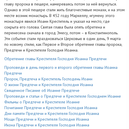
главу пророка в пещере, намереваясь потом за ней вернуться.
Однако в этой пещере стали жить благочестивые монахи, и на этом
месте возник монастырь. В 452 году Маркеллу, игумену этого
монастыря явился Иоанн Креститель и указал на место, где
сокрыта его голова. Святая глава была опять обретена и
перенесена сначала в город Эмесу, потом – в Константинополь.
Эти события стали праздноваться Церковью в один день, 9 марта
по новому стилю, как Первое и Второе обретение главы пророка,
Предтечи и Крестителя Господня Иоанна.
Обретение главы Крестителя Господня Иоанна Предтечи
Проповеди в день первого и второго обретения главы Иоанна
Предтечи
Пророк, Предтеча и Креститель Господень Иоанн
О жизни Предтечи и Крестителя Господня Иоанна
Священное Писание об Иоанне Предтече
Проповеди и статьи о Предтече и Крестителе Господнем Иоанне
Фильмы о Предтече и Крестителе Иоанне
Почитание Предтечи и Крестителя Господня Иоанна
Дни памяти Предтечи и Крестителя Господня Иоанна
Мощи Предтечи и Крестителя Господня Иоанна
Икона Предтечи и Крестителя Господня Иоанна