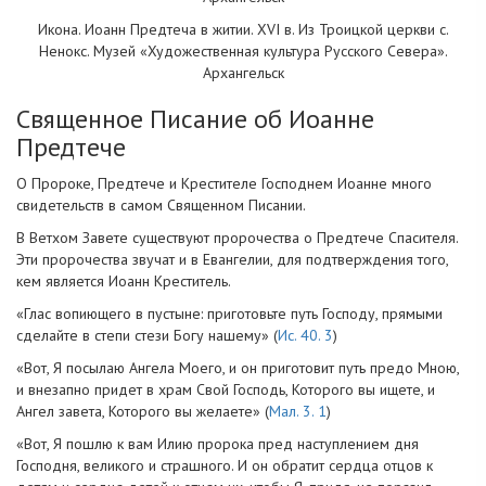
Икона. Иоанн Предтеча в житии. XVI в. Из Троицкой церкви с.
Ненокс. Музей «Художественная культура Русского Севера».
Архангельск
Священное Писание об Иоанне
Предтече
О Пророке, Предтече и Крестителе Господнем Иоанне много
свидетельств в самом Священном Писании.
В Ветхом Завете существуют пророчества о Предтече Спасителя.
Эти пророчества звучат и в Евангелии, для подтверждения того,
кем является Иоанн Креститель.
«Глас вопиющего в пустыне: приготовьте путь Господу, прямыми
сделайте в степи стези Богу нашему» (
Ис. 40. 3
)
«Вот, Я посылаю Ангела Моего, и он приготовит путь предо Мною,
и внезапно придет в храм Свой Господь, Которого вы ищете, и
Ангел завета, Которого вы желаете» (
Мал. 3. 1
)
«Вот, Я пошлю к вам Илию пророка пред наступлением дня
Господня, великого и страшного. И он обратит сердца отцов к