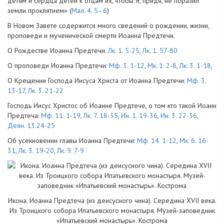
детям и сердца детей к отцам их, чтобы Я, придя, не поразил
земли проклятием» (
Мал. 4. 5–6
)
В Новом Завете содержится много сведений о рождении, жизни,
проповеди и мученической смерти Иоанна Предтечи.
О Рождестве Иоанна Предтечи:
Лк. 1. 5-25
,
Лк. 1. 57-80
О проповеди Иоанна Предтечи:
Мф. 3. 1-12
,
Мк. 1. 2-8
,
Лк. 3. 1-18
,
О Крещении Господа Иисуса Христа от Иоанна Предтечи:
Мф. 3.
13-17
,
Лк. 3. 21-22
Господь Иисус Христос об Иоанне Предтече, о том кто такой Иоанн
Предтеча:
Мф. 11. 1-19
,
Лк. 7. 18-35
,
Ин. 1. 19-36
,
Ин. 3. 22-36
,
Деян. 13.24-25
Об усекновении главы Иоанна Предтечи:
Мф. 14. 1-12
,
Мк. 6. 16-
31
,
Лк. 3. 19-20
,
Лк. 9. 7-9
Икона. Иоанна Предтеча (из деисусного чина). Середина XVII века.
Из Троицкого собора Ипатьевского монастыря. Музей-заповедник
«Ипатьевский монастырь». Кострома