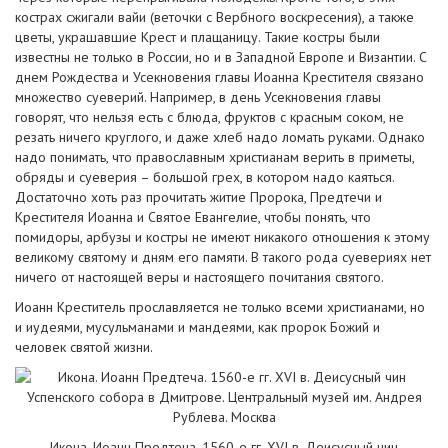
кострах сжигали вайи (веточки с Вербного воскресения), а также
цветы, украшавшие Крест и плащаницу. Такие костры были
известны не только в России, но и в Западной Европе и Византии. С
днем Рождества и Усекновения главы Иоанна Крестителя связано
множество суеверий. Например, в день Усекновения главы
говорят, что нельзя есть с блюда, фруктов с красным соком, не
резать ничего круглого, и даже хлеб надо ломать руками. Однако
надо понимать, что православным христианам верить в приметы,
обряды и суеверия – большой грех, в котором надо каяться.
Достаточно хоть раз прочитать житие Пророка, Предтечи и
Крестителя Иоанна и Святое Евангелие, чтобы понять, что
помидоры, арбузы и костры не имеют никакого отношения к этому
великому святому и дням его памяти. В такого рода суевериях нет
ничего от настоящей веры и настоящего почитания святого.
Иоанн Креститель прославляется не только всеми христианами, но
и иудеями, мусульманами и мандеями, как пророк Божий и
человек святой жизни.
Икона. Иоанн Предтеча. 1560-е гг. XVI в. Деисусный чин