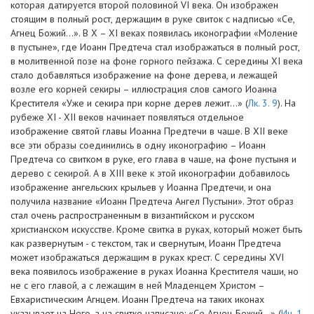
которая датируется второй половиной VI века. Он изображен
стоящим в полный рост, держащим в руке свиток с надписью «Се,
Агнец Божий…». В X – XI веках появилась иконографии «Моление
в пустыне», где Иоанн Предтеча стал изображаться в полный рост,
в молитвенной позе на фоне горного пейзажа. С середины XI века
стало добавляться изображение на фоне дерева, и лежащей
возле его корней секиры – иллюстрация слов самого Иоанна
Крестителя «Уже и секира при корне дерев лежит…» (
Лк. 3. 9
). На
рубеже XI - XII веков начинает появляться отдельное
изображение святой главы Иоанна Предтечи в чаше. В XII веке
все эти образы соединились в одну иконографию – Иоанн
Предтеча со свитком в руке, его глава в чаше, на фоне пустыня и
дерево с секирой. А в XIII веке к этой иконографии добавилось
изображение ангельских крыльев у Иоанна Предтечи, и она
получила название «Иоанн Предтеча Ангел Пустыни». Этот образ
стал очень распространенным в византийском и русском
христианском искусстве. Кроме свитка в руках, который может быть
как развернутым - с текстом, так и свернутым, Иоанн Предтеча
может изображаться держащим в руках крест. С середины XVI
века появилось изображение в руках Иоанна Крестителя чаши, но
не с его главой, а с лежащим в ней Младенцем Христом –
Евхаристическим Агнцем. Иоанн Предтеча на таких иконах
указывает на Него, а на свитке написано: «Се Агнец Божий…» (
Ин. 1.