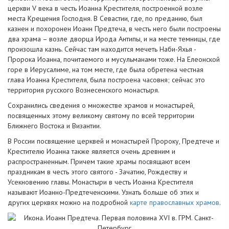
церкви V века в честь Иоанна Крестителя, построенной возле
места Крещения Господня. В Севастии, где, по преданию, был
казнен и похоронен Иоанн Предтеча, в честь него были построены
два храма – возле дворца Ирода Антипы, и на месте темницы, где
произошла казнь. Сейчас там находится мечеть Наби-Яхья -
Пророка Иоанна, почитаемого и мусульманами тоже. На Елеонской
горе в Иерусалиме, на том месте, где была обретена честная
глава Иоанна Крестителя, была построена часовня; сейчас это
территория русского Вознесенского монастыря.
Сохранились сведения о множестве храмов и монастырей,
посвященных этому великому святому по всей территории
Ближнего Востока и Византии.
В России посвящение церквей и монастырей Пророку, Предтече и
Крестителю Иоанна также является очень древним и
распространенным. Причем такие храмы посвящают всем
праздникам в честь этого святого - Зачатию, Рождеству и
Усекновению главы. Монастыри в честь Иоанна Крестителя
называют Иоанно-Предтеченскими. Узнать больше об этих и
других церквях можно на подробной
карте православных храмов
.