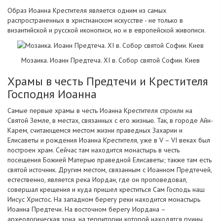
Образ Иоанна Крестителя является одним из самых
распространенных в христианском искусстве - не только в
византийской и русской иконописи, но и в европейской живописи.
Мозаика. Иоанн Предтеча. XI в. Собор святой Софии. Киев
Храмы в честь Предтечи и Крестителя
Господня Иоанна
Самые первые храмы в честь Иоанна Крестителя строили на
Святой Земле, в местах, связанных с его жизнью. Так, в городе Айн-
Карем, считающемся местом жизни праведных Захарии и
Елисаветы и рождения Иоанна Крестителя, уже в V – VI веках был
построен храм. Сейчас там находится монастырь в честь
посещения Божией Матерью праведной Елисаветы; также там есть
святой источник. Другим местом, связанным с Иоанном Предтечей,
естественно, является река Иордан, где он проповедовал,
совершал крещения и куда пришел креститься Сам Господь наш
Иисус Христос. На западном берегу реки находится монастырь
Иоанна Предтечи. На восточном берегу Иордана –
археологическая зона, на территории которой находятся руины