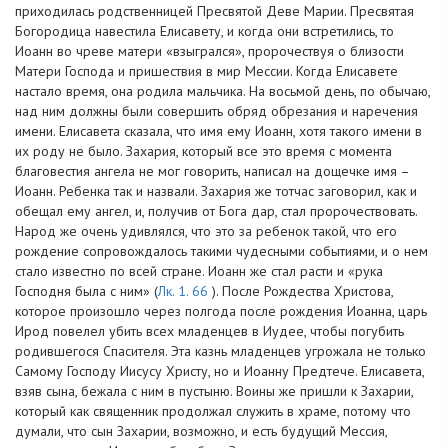
приходилась родственницей Пресвятой Деве Марии. Пресвятая
Богородица навестила Елисавету, и когда они встретились, то
Иоанн во чреве матери «взыгрался», пророчествуя о близости
Матери Господа и пришествия в мир Мессии. Когда Елисавете
настало время, она родила мальчика. На восьмой день, по обычаю,
над ним должны были совершить обряд обрезания и наречения
имени. Елисавета сказала, что имя ему Иоанн, хотя такого имени в
их роду не было. Захария, который все это время с момента
благовестия ангела не мог говорить, написал на дощечке имя –
Иоанн. Ребенка так и назвали. Захария же тотчас заговорил, как и
обещал ему ангел, и, получив от Бога дар, стал пророчествовать.
Народ же очень удивлялся, что это за ребенок такой, что его
рождение сопровождалось такими чудесными событиями, и о нем
стало известно по всей стране. Иоанн же стал расти и «рука
Господня была с ним» (
Лк. 1. 66
). После Рождества Христова,
которое произошло через полгода после рождения Иоанна, царь
Ирод повелел убить всех младенцев в Иудее, чтобы погубить
родившегося Спасителя. Эта казнь младенцев угрожала не только
Самому Господу Иисусу Христу, но и Иоанну Предтече. Елисавета,
взяв сына, бежала с ним в пустыню. Воины же пришли к Захарии,
который как священник продолжал служить в храме, потому что
думали, что сын Захарии, возможно, и есть будущий Мессия,