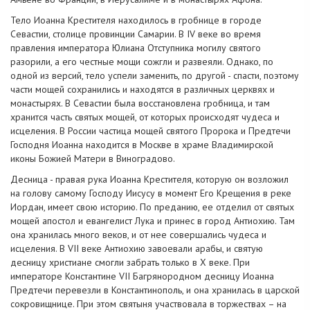
Тело Иоанна Крестителя находилось в гробнице в городе
Севастии, столице провинции Самарии. В IV веке во время
правления императора Юлиана Отступника могилу святого
разорили, а его честные мощи сожгли и развеяли. Однако, по
одной из версий, тело успели заменить, по другой - спасти, поэтому
части мощей сохранились и находятся в различных церквях и
монастырях. В Севастии была восстановлена гробница, и там
хранится часть святых мощей, от которых происходят чудеса и
исцеления. В России частица мощей святого Пророка и Предтечи
Господня Иоанна находится в Москве в храме Владимирской
иконы Божией Матери в Виноградово.
Десница - правая рука Иоанна Крестителя, которую он возложил
на голову самому Господу Иисусу в момент Его Крещения в реке
Иордан, имеет свою историю. По преданию, ее отделил от святых
мощей апостол и евангелист Лука и принес в город Антиохию. Там
она хранилась много веков, и от нее совершались чудеса и
исцеления. В VII веке Антиохию завоевали арабы, и святую
десницу христиане смогли забрать только в X веке. При
императоре Константине VII Багрянородном десницу Иоанна
Предтечи перевезли в Константинополь, и она хранилась в царской
сокровищнице. При этом святыня участвовала в торжествах – на