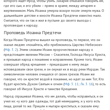
которого ищет Ирод, чтобы убить. Захария отказался говорить им,
где его сын, и его убили – прямо в храме, между алтарем и
жертвенником. Мать Иоанна умерла вскоре после смерти мужа. О
дальнейшем детстве и юности Иоанна Предтечи известно мало.
Считается, что он так и жил в пустыне до своего выхода с
проповедью к народу.
Проповедь Иоанна Предтечи
Когда Иоанн Предтеча вышел на проповедь, то первое, что он
сказал людям: «покайтесь, ибо приблизилось Царство Небесное»
(
Мф. 3. 2
). Этими словами Иоанн пророчествовал народу о
предстоящем явлении Мессии – Спасителя, Господа Иисуса Христа,
и призывал народ к покаянию и исправлению. Кроме того, Иоанн
совершал обряд крещения – пришедшие к нему люди
исповедовали свои грехи, и он окунал их в воду реки Иордан. Так
символически человек очищался от своих грехов. Иоанн же
говорил, что он крестит водой в покаяние, но идет за ним Тот, Кто
будет крестить Духом Святым и огнем (
Мф. 3. 11
;
Лк. 3. 16
), то есть
говорил об Иисусе Христе и таинстве Крещения.
Народ спрашивал Иоанна, что им делать, чтобы исправиться, и он
учил их: «у кого две одежды, тот дай неимущему, и у кого есть
пища, делай то же. Пришли и мытари креститься, и сказали ему: