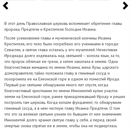
В этот день Православная церковь вспоминает обретение главы
пророка, Предтечи и Крестителя Господня Иоанна.
После усекновения главы и мученической кончины Иоанна
Крестителя, его тело было погребено его учениками в городе
Севастии, а святая глава осталась у его мучителей. Нечестивая
Иродиада долго издевалась над святыней – колола язык, за то,
что пророк обличал ее грехи, а затем закопала в землю. Одна
благочестивая женщина по имени Иоанна, жена Хузы, царского
домоправителя, тайно положила главу в глиняный сосуд и
похоронила ее на Елеонской горе в одном из поместий Ирода.
Первый раз святыню обнаружили много лет спустя, когда
благочестивый христианин по имени Иннокентий купил участок
земли на Елеонской горе, ранее принадлежавший Ироду и решил
построить там церковь. Когда копали фундамент, то обнаружили
глиняный сосуд, а в нем честную главу Иоанна Предтечи. О том
что это за великая святыня узнали по бывшим от нее знамениям.
Иннокентий долго хранил святую главу у себя, а перед своей
смертью снова спрятал ее в земле, чтобы она не подверглась