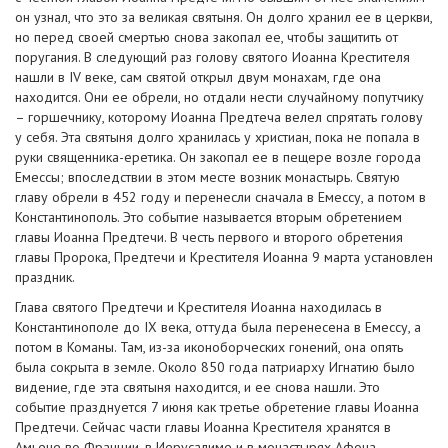
он узнал, что это за великая святыня. Он долго хранил ее в церкви,
но перед своей смертью снова закопал ее, чтобы защитить от
поругания. В следующий раз голову святого Иоанна Крестителя
нашли в IV веке, сам святой открыл двум монахам, где она
находится. Они ее обрели, но отдали нести случайному попутчику
– горшечнику, которому Иоанна Предтеча велел спрятать голову
у себя. Эта святыня долго хранилась у христиан, пока не попала в
руки священника-еретика. Он закопал ее в пещере возле города
Емессы; впоследствии в этом месте возник монастырь. Святую
главу обрели в 452 году и перенесли сначала в Емессу, а потом в
Константинополь. Это событие называется вторым обретением
главы Иоанна Предтечи. В честь первого и второго обретения
главы Пророка, Предтечи и Крестителя Иоанна 9 марта установлен
праздник.
Глава святого Предтечи и Крестителя Иоанна находилась в
Константинополе до IX века, оттуда была перенесена в Емессу, а
потом в Команы. Там, из-за иконоборческих гонений, она опять
была сокрыта в земле. Около 850 года патриарху Игнатию было
видение, где эта святыня находится, и ее снова нашли. Это
событие празднуется 7 июня как третье обретение главы Иоанна
Предтечи. Сейчас части главы Иоанна Крестителя хранятся в
Амьене во Франции, в Иерусалиме и в монастырях Афона.