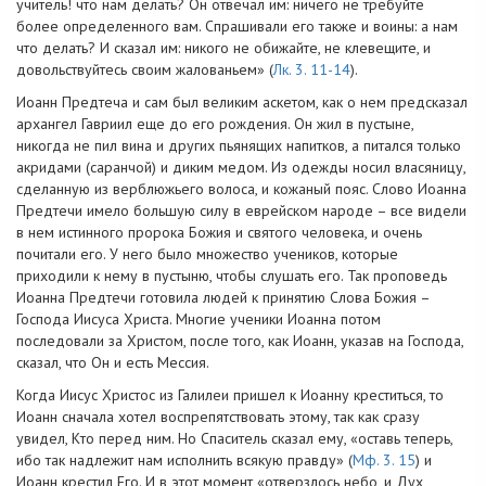
учитель! что нам делать? Он отвечал им: ничего не требуйте
более определенного вам. Спрашивали его также и воины: а нам
что делать? И сказал им: никого не обижайте, не клевещите, и
довольствуйтесь своим жалованьем» (
Лк. 3. 11-14
).
Иоанн Предтеча и сам был великим аскетом, как о нем предсказал
архангел Гавриил еще до его рождения. Он жил в пустыне,
никогда не пил вина и других пьянящих напитков, а питался только
акридами (саранчой) и диким медом. Из одежды носил власяницу,
сделанную из верблюжьего волоса, и кожаный пояс. Слово Иоанна
Предтечи имело большую силу в еврейском народе – все видели
в нем истинного пророка Божия и святого человека, и очень
почитали его. У него было множество учеников, которые
приходили к нему в пустыню, чтобы слушать его. Так проповедь
Иоанна Предтечи готовила людей к принятию Слова Божия –
Господа Иисуса Христа. Многие ученики Иоанна потом
последовали за Христом, после того, как Иоанн, указав на Господа,
сказал, что Он и есть Мессия.
Когда Иисус Христос из Галилеи пришел к Иоанну креститься, то
Иоанн сначала хотел воспрепятствовать этому, так как сразу
увидел, Кто перед ним. Но Спаситель сказал ему, «оставь теперь,
ибо так надлежит нам исполнить всякую правду» (
Мф. 3. 15
) и
Иоанн крестил Его. И в этот момент «отверзлось небо, и Дух