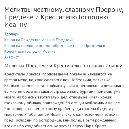
Молитвы честному, славному Пророку,
Предтече и Крестителю Господню
Иоанну
Тропари
Канон на Рождество Иоанна Предтечи
Канон на первое и второе обретение главы Предтечи и
Крестителя Господня Иоанна
Акафист
Молитва Предтече и Крестителю Господню Иоанну
Крестителю Христов, проповедниче покаяния, кающагося не
презри мене, но, совокуплялся с вои Небесными, молися ко
Владыце за мене, недостойнаго, унылаго, немощнаго и печальнаго,
во многия беды впадшаго, утружденнаго бурными помыслы ума
моего. Аз бо есмь вертеп злых дел, отнюдь не имеяй конца
греховному обычаю, пригвожден бо есть ум мой земным вещем.
Что сотворю, не вем, и к кому прибегну, да спасена будет душа
моя, токмо к тебе, святый Иоанне, благодати тезоимените, яко тя
пред Господем, по Богородице, вем больша быти рожденных
всех: ты бо сподобился еси коснутися верху Царя Христа,