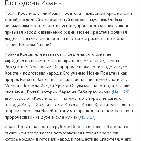
Господень Иоанн
Иоанн Креститель или Иоанн Предтеча – известный христианский
святой, последний ветхозаветный пророк и мученик. Он был
величайшим аскетом, жил в пустыне, проповедовал покаяние и
призывал народ к изменению жизни. Иоанн Предтеча обличал
людей, в том числе и царей, за пороки и страсти, за что и был
казнен Иродом Антипой.
Иоанна Крестителя называют «Предтеча», что означает
«предшественник», так как он пришел в мир перед самым
Рождеством Христовым. Он пророчествовал о Господе Иисусе
Христе и подготовил народ к Его учению. Иоанн Предтеча как
пророк Ветхого Завета возвестил пришествие в мир Спасителя,
Мессии – Господа Иисуса Христа. Он указала на Господа, сказав:
«вот Агнец Божий, Который берет на Себя грех мира» (
Ин. 1.29
).
Его называют «Креститель» – потому что он крестил Самого
Господа Иисуса Христа в реке Иордан. Иоанн Креститель является
вторым пророком Илией, потому что пришел, как о нем сказано в
пророчествах - «в духе и силе Илии» (
Лк. 1.17
).
Иоанн Предтеча стоит на рубеже Ветхого и Нового Завета. Его
служением завершается ветхозаветная история пророков,
которые ждали и готовили народ к пришествию Спасителя. А его