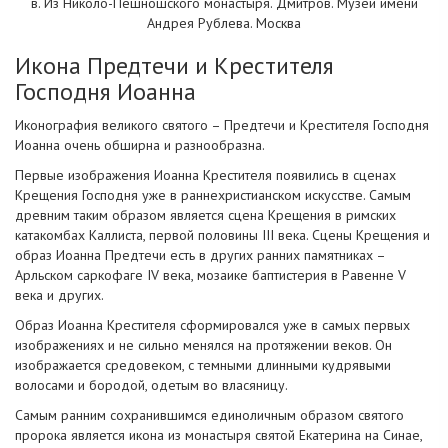
в. Из Николо-Пешношского монастыря. Дмитров. Музей имени
Андрея Рублева. Москва
Икона Предтечи и Крестителя
Господня Иоанна
Иконография великого святого – Предтечи и Крестителя Господня
Иоанна очень обширна и разнообразна.
Первые изображения Иоанна Крестителя появились в сценах
Крещения Господня уже в раннехристианском искусстве. Самым
древним таким образом является сцена Крещения в римских
катакомбах Каллиста, первой половины III века. Сцены Крещения и
образ Иоанна Предтечи есть в других ранних памятниках –
Арльском саркофаге IV века, мозаике баптистерия в Равенне V
века и других.
Образ Иоанна Крестителя сформировался уже в самых первых
изображениях и не сильно менялся на протяжении веков. Он
изображается средовеком, с темными длинными кудрявыми
волосами и бородой, одетым во власяницу.
Самым ранним сохранившимся единоличным образом святого
пророка является икона из монастыря святой Екатерина на Синае,