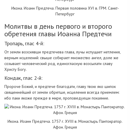
Икона. Иоанн Предтеча. Первая половина XVI в. ГРМ. Санкт-
Петербург
Молитвы в день первого и второго
обретения главы Иоанна Предтечи
Тропарь, глас 4-й:
От земли возсиявши предтечева глава, лучы испущает нетления,
верным исцелений: свыше собирает множество ангел, доле же
созывает человеческий род, единогласную возсылати славу
Христу Богу.
Кондак, глас 2-й:
Пророче Божий, и предтече благодати, главу твою яко шипок
священнейший от земли обретше, исцеления всегда приемлем:
ибо паки якоже прежде в мире, проповедуеши покаяние.
Икона. Иоанн Предтеча. 1757 г. XVIII в. Монастырь Пантократор.
Афон. Греция