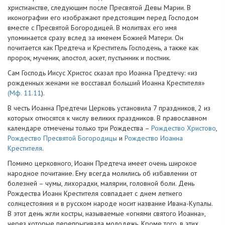
христианстве, следующим после Пресвятой Девы Марии. В
иконографии его изображают предстоящим перед Господом
вместе с Пресвятой Богородицей. В молитвах его имя
упоминается сразу вслед за именем Божией Матери. Он
почитается как Предтеча и Креститель Господень, а также как
пророк, мученик, апостол, аскет, пустынник и постник.
Сам Господь Иисус Христос сказал про Иоанна Предтечу: «из
рожденных женами не восставал больший Иоанна Крестителя»
(Мф. 11.11
).
В честь Иоанна Предтечи Церковь установила 7 праздников, 2 из
которых относятся к числу великих праздников. В православном
календаре отмечены только три Рождества –
Рождество Христово
,
Рождество Пресвятой Богородицы
и
Рождество Иоанна
Крестителя
.
Помимо церковного, Иоанн Предтеча имеет очень широкое
народное почитание. Ему всегда молились об избавлении от
болезней – чумы, лихорадки, малярии, головной боли. День
Рождества Иоанн Крестителя совпадает с днем летнего
солнцестояния и в русском народе носит название Ивана-Купалы.
В этот день жгли костры, называемые «огнями святого Иоанна»,
через которые перепрыгивала молодежь. Кроме того, в этих