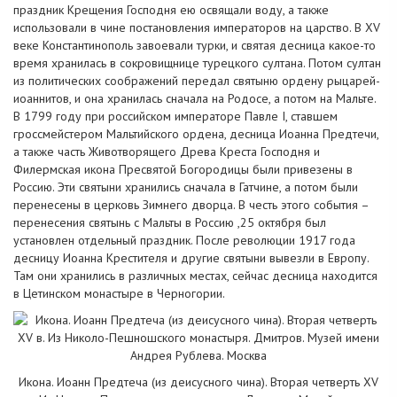
праздник Крещения Господня ею освящали воду, а также
использовали в чине постановления императоров на царство. В XV
веке Константинополь завоевали турки, и святая десница какое-то
время хранилась в сокровищнице турецкого султана. Потом султан
из политических соображений передал святыню ордену рыцарей-
иоаннитов, и она хранилась сначала на Родосе, а потом на Мальте.
В 1799 году при российском императоре Павле I, ставшем
гроссмейстером Мальтийского ордена, десница Иоанна Предтечи,
а также часть Животворящего Древа Креста Господня и
Филермская икона Пресвятой Богородицы были привезены в
Россию. Эти святыни хранились сначала в Гатчине, а потом были
перенесены в церковь Зимнего дворца. В честь этого события –
перенесения святынь с Мальты в Россию ,25 октября был
установлен отдельный праздник. После революции 1917 года
десницу Иоанна Крестителя и другие святыни вывезли в Европу.
Там они хранились в различных местах, сейчас десница находится
в Цетинском монастыре в Черногории.
Икона. Иоанн Предтеча (из деисусного чина). Вторая четверть XV