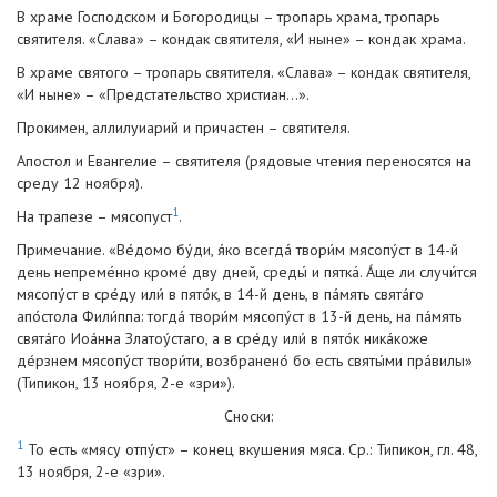
В храме Господском и Богородицы – тропарь храма, тропарь
святителя. «Слава» – кондак святителя, «И ныне» – кондак храма.
В храме святого – тропарь святителя. «Слава» – кондак святителя,
«И ныне» – «Предстательство христиан…».
Прокимен, аллилуиарий и причастен – святителя.
Апостол и Евангелие – святителя (рядовые чтения переносятся на
среду 12 ноября).
1
На трапезе – мясопуст
.
Примечание. «Ве́домо бу́ди, я́ко всегда́ твори́м мясопу́ст в 14-й
день непреме́нно кроме́ дву дней, среды́ и пятка́. А́ще ли случи́тся
мясопу́ст в сре́ду или́ в пято́к, в 14-й день, в па́мять свята́го
апо́стола Фили́ппа: тогда́ твори́м мясопу́ст в 13-й день, на па́мять
свята́го Иоа́нна Златоу́стаго, а в сре́ду или́ в пято́к ника́коже
де́рзнем мясопу́ст твори́ти, возбранено́ бо есть святы́ми пра́вилы»
(Типикон, 13 ноября, 2-е «зри»).
Сноски:
1
То есть «мясу отпу́ст» – конец вкушения мяса. Ср.: Типикон, гл. 48,
13 ноября, 2-е «зри».