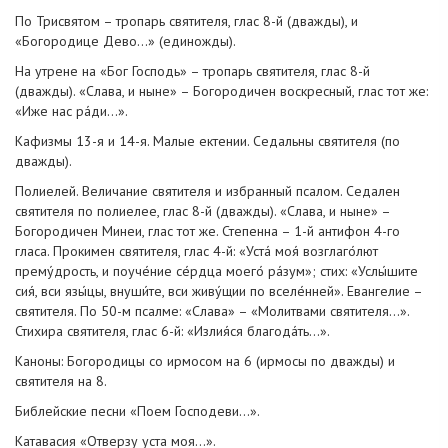
По Трисвятом – тропарь святителя, глас 8-й (дважды), и
«Богородице Дево…» (единожды).
На утрене на «Бог Господь» – тропарь святителя, глас 8-й
(дважды). «Слава, и ныне» – Богородичен воскресный, глас тот же:
«Иже нас ра́ди…».
Кафизмы 13-я и 14-я. Малые ектении. Седальны святителя (по
дважды).
Полиелей. Величание святителя и избранный псалом. Седален
святителя по полиелее, глас 8-й (дважды). «Слава, и ныне» –
Богородичен Минеи, глас тот же. Степенна – 1-й антифон 4-го
гласа. Прокимен святителя, глас 4-й: «Уста́ моя́ возглаго́лют
прему́дрость, и поуче́ние се́рдца моего́ ра́зум»; стих: «Услы́шите
сия́, вси язы́цы, внуши́те, вси живу́щии по вселе́нней». Евангелие –
святителя. По 50-м псалме: «Слава» – «Молитвами святителя…».
Стихира святителя, глас 6-й: «Излия́ся благода́ть…».
Каноны: Богородицы со ирмосом на 6 (ирмосы по дважды) и
святителя на 8.
Библейские песни «Поем Господеви…».
Катавасия «Отверзу уста моя…».