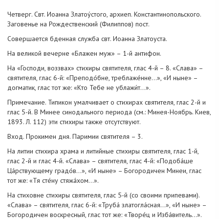
Четверг. Свт. Иоанна Златоу́стого, архиеп. Константинопольского.
Заговенье на Рождественский (Филиппов) пост.
Совершается бденная служба свт. Иоанна Златоуста.
На великой вечерне «Блажен муж» – 1-й антифон.
На «Господи, воззвах» стихиры святителя, глас 4-й – 8. «Слава» –
святителя, глас 6-й: «Преподо́бне, треблаже́нне…», «И ныне» –
догматик, глас тот же: «Кто Тебе не ублажи́т…».
Примечание. Типикон умалчивает о стихирах святителя, глас 2-й и
глас 5-й. В Минее синодального периода (см.: Минея-Ноябрь. Киев,
1893. Л. 112) эти стихиры также отсутствуют.
Вход. Прокимен дня. Паримии святителя – 3.
На литии стихира храма и литийные стихиры святителя, глас 1-й,
глас 2-й и глас 4-й. «Слава» – святителя, глас 4-й: «Подоба́ше
Ца́рствующему градо́в…», «И ныне» – Богородичен Минеи, глас
тот же: «Тя сте́ну стяжа́хом…».
На стиховне стихиры святителя, глас 5-й (со своими припевами).
«Слава» – святителя, глас 6-й: «Труба́ златогла́сная…», «И ныне» –
Богородичен воскресный, глас тот же: «Творе́ц и Изба́витель…».