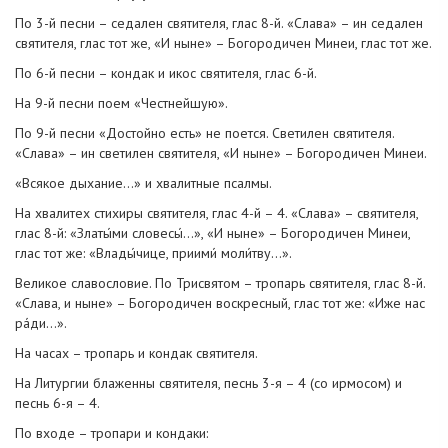
По 3-й песни – седален святителя, глас 8-й. «Слава» – ин седален
святителя, глас тот же, «И ныне» – Богородичен Минеи, глас тот же.
По 6-й песни – кондак и икос святителя, глас 6-й.
На 9-й песни поем «Честнейшую».
По 9-й песни «Достойно есть» не поется. Светилен святителя.
«Слава» – ин светилен святителя, «И ныне» – Богородичен Минеи.
«Всякое дыхание…» и хвалитные псалмы.
На хвалитех стихиры святителя, глас 4-й – 4. «Слава» – святителя,
глас 8-й: «Златы́ми словесы́…», «И ныне» – Богородичен Минеи,
глас тот же: «Влады́чице, приими́ моли́тву…».
Великое славословие. По Трисвятом – тропарь святителя, глас 8-й.
«Слава, и ныне» – Богородичен воскресный, глас тот же: «Иже нас
ра́ди…».
На часах – тропарь и кондак святителя.
На Литургии блаженны святителя, песнь 3-я – 4 (со ирмосом) и
песнь 6-я – 4.
По входе – тропари и кондаки: