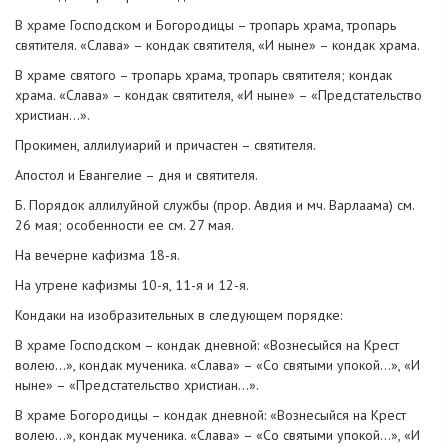
В храме Господском и Богородицы – тропарь храма, тропарь
святителя. «Слава» – кондак святителя, «И ныне» – кондак храма.
В храме святого – тропарь храма, тропарь святителя; кондак
храма. «Слава» – кондак святителя, «И ныне» – «Предстательство
христиан…».
Прокимен, аллилуиарий и причастен – святителя.
Апостол и Евангелие – дня и святителя.
Б. Порядок аллилуйной службы (прор. Авдия и мч. Варлаама) см.
26 мая; особенности ее см. 27 мая.
На вечерне кафизма 18-я.
На утрене кафизмы 10-я, 11-я и 12-я.
Кондаки на изобразительных в следующем порядке:
В храме Господском – кондак дневной: «Вознесыйся на Крест
волею…», кондак мученика. «Слава» – «Со святыми упокой…», «И
ныне» – «Предстательство христиан…».
В храме Богородицы – кондак дневной: «Вознесыйся на Крест
волею…», кондак мученика. «Слава» – «Со святыми упокой…», «И