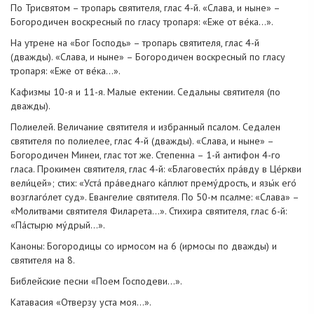
По Трисвятом – тропарь святителя, глас 4-й. «Слава, и ныне» –
Богородичен воскресный по гласу тропаря: «Еже от ве́ка...».
На утрене на «Бог Господь» – тропарь святителя, глас 4-й
(дважды). «Слава, и ныне» – Богородичен воскресный по гласу
тропаря: «Еже от ве́ка...».
Кафизмы 10-я и 11-я. Малые ектении. Седальны святителя (по
дважды).
Полиелей. Величание святителя и избранный псалом. Седален
святителя по полиелее, глас 4-й (дважды). «Слава, и ныне» –
Богородичен Минеи, глас тот же. Степенна – 1-й антифон 4-го
гласа. Прокимен святителя, глас 4-й: «Благовести́х пра́вду в Це́ркви
вели́цей»; стих: «Уста́ пра́веднаго ка́плют прему́дрость, и язы́к его́
возглаго́лет суд». Евангелие святителя. По 50-м псалме: «Слава» –
«Молитвами святителя Филарета…». Стихира святителя, глас 6-й:
«Па́стырю му́дрый…».
Каноны: Богородицы со ирмосом на 6 (ирмосы по дважды) и
святителя на 8.
Библейские песни «Поем Господеви…».
Катавасия «Отверзу уста моя…».