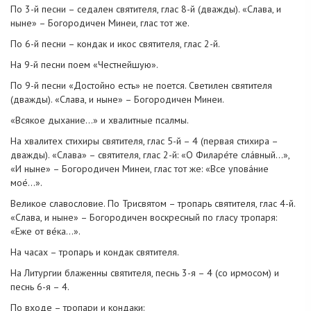
По 3-й песни – седален святителя, глас 8-й (дважды). «Слава, и
ныне» – Богородичен Минеи, глас тот же.
По 6-й песни – кондак и икос святителя, глас 2-й.
На 9-й песни поем «Честнейшую».
По 9-й песни «Достойно есть» не поется. Светилен святителя
(дважды). «Слава, и ныне» – Богородичен Минеи.
«Всякое дыхание…» и хвалитные псалмы.
На хвалитех стихиры святителя, глас 5-й – 4 (первая стихира –
дважды). «Слава» – святителя, глас 2-й: «О Филаре́те сла́вный…»,
«И ныне» – Богородичен Минеи, глас тот же: «Все упова́ние
мое́...».
Великое славословие. По Трисвятом – тропарь святителя, глас 4-й.
«Слава, и ныне» – Богородичен воскресный по гласу тропаря:
«Еже от ве́ка...».
На часах – тропарь и кондак святителя.
На Литургии блаженны святителя, песнь 3-я – 4 (со ирмосом) и
песнь 6-я – 4.
По входе – тропари и кондаки: