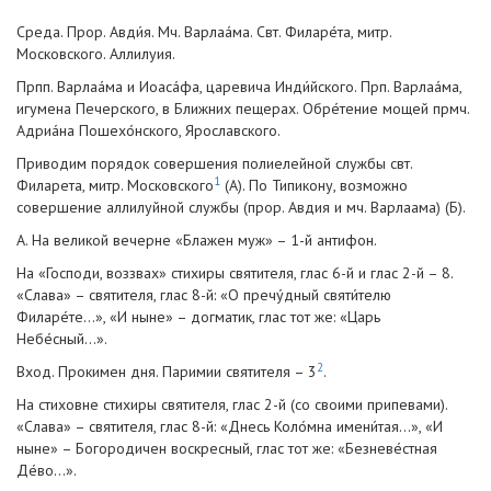
Среда. Прор. Авди́я. Мч. Варлаа́ма. Свт. Филаре́та, митр.
Московского. Аллилуия.
Прпп. Варлаа́ма и Иоаса́фа, царевича Инди́йского. Прп. Варлаа́ма,
игумена Печерского, в Ближних пещерах. Обре́тение мощей прмч.
Адриа́на Пошехо́нского, Ярославского.
Приводим порядок совершения полиелейной службы свт.
1
Филарета, митр. Московского
(А). По Типикону, возможно
совершение аллилуйной службы (прор. Авдия и мч. Варлаама) (Б).
А. На великой вечерне «Блажен муж» – 1-й антифон.
На «Господи, воззвах» стихиры святителя, глас 6-й и глас 2-й – 8.
«Слава» – святителя, глас 8-й: «О пречу́дный святи́телю
Филаре́те…», «И ныне» – догматик, глас тот же: «Царь
Небе́сный…».
2
Вход. Прокимен дня. Паримии святителя – 3
.
На стиховне стихиры святителя, глас 2-й (со своими припевами).
«Слава» – святителя, глас 8-й: «Днесь Коло́мна имени́тая…», «И
ныне» – Богородичен воскресный, глас тот же: «Безневе́стная
Де́во...».