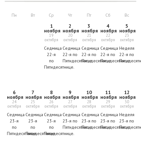
Пн
Вт
Ср
Чт
Пт
Сб
Вс
1
2
3
4
5
ноября
ноября
ноября
ноября
ноября
19
20
21
22
23
октября
октября
октября
октября
октября
Седмица
Седмица
Седмица
Седмица
Неделя
22-я
22-я по
22-я по
22-я по
22-я по
по
Пятидесятнице.
Пятидесятнице.
Пятидесятнице.
Пятидесят
Пятидесятнице.
6
7
8
9
10
11
12
ноября
ноября
ноября
ноября
ноября
ноября
ноября
24
25
26
27
28
29
30
октября
октября
октября
октября
октября
октября
октября
Седмица
Седмица
Седмица
Седмица
Седмица
Седмица
Неделя
23-я
23-я
23-я
23-я по
23-я по
23-я по
23-я по
по
по
по
Пятидесятнице.
Пятидесятнице.
Пятидесятнице.
Пятидесят
Пятидесятнице.
Пятидесятнице.
Пятидесятнице.