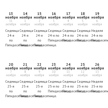
13
14
15
16
17
18
19
ноября
ноября
ноября
ноября
ноября
ноября
ноября
31
1
2
3
4
5
6
октября
ноября
ноября
ноября
ноября
ноября
ноября
Седмица
Седмица
Седмица
Седмица
Седмица
Седмица
Неделя
24-я
24-я
24-я
24-я по
24-я по
24-я по
24-я по
по
по
по
Пятидесятнице.
Пятидесятнице.
Пятидесятнице.
Пятидесят
Пятидесятнице.
Пятидесятнице.
Пятидесятнице.
20
21
22
23
24
25
26
ноября
ноября
ноября
ноября
ноября
ноября
ноября
7
8
9
10
11
12
13
ноября
ноября
ноября
ноября
ноября
ноября
ноября
Седмица
Седмица
Седмица
Седмица
Седмица
Седмица
Неделя
25-я
25-я
25-я
25-я по
25-я по
25-я по
25-я по
по
по
по
Пятидесятнице.
Пятидесятнице.
Пятидесятнице.
Пятидесят
Пятидесятнице.
Пятидесятнице.
Пятидесятнице.