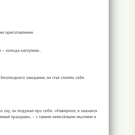
ил приготовления.
зя – холода наступили…
т бесплодного ожидания, он стал стелить себе
ко сну, он подумал про себя: -«Наверное, я оказался
еликий праздник», – с такими невесёлыми мыслями и