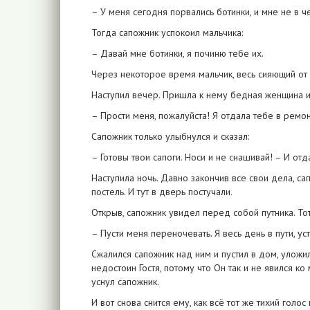
– У меня сегодня порвались ботинки, и мне не в 
Тогда сапожник успокоил мальчика:
– Давай мне ботинки, я починю тебе их.
Через некоторое время мальчик, весь сияющий от 
Наступил вечер. Пришла к нему бедная женщина и
– Прости меня, пожалуйста! Я отдала тебе в ремон
Сапожник только улыбнулся и сказал:
– Готовы твои сапоги. Носи и не снашивай! – И от
Наступила ночь. Давно закончив все свои дела, са
постель. И тут в дверь постучали.
Открыв, сапожник увидел перед собой путника. Тот
– Пусти меня переночевать. Я весь день в пути, уст
Сжалился сапожник над ним и пустил в дом, уложил 
недостоин Гостя, потому что Он так и не явился к
уснул сапожник.
И вот снова снится ему, как всё тот же тихий голос 