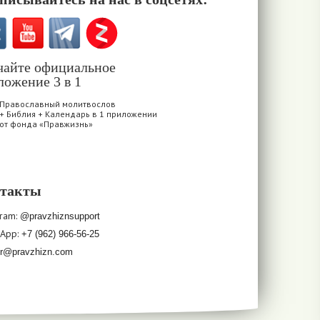
чайте официальное
ложение 3 в 1
Православный молитвослов
+ Библия + Календарь в 1 приложении
от фонда «Правжизнь»
такты
ram:
@pravzhiznsupport
sApp:
+7 (962) 966-56-25
er@pravzhizn.com