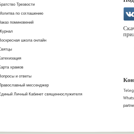
Братство Трезвости
Молитва по соглашению
Заказ поминовений
Ска
Журнал
при
Воскресная школа онлайн
Святцы
Катехизация
Карта храмов
Вопросы и ответы
Кон
Православный мессенджер
Teleg
Единый Личный Кабинет священнослужителя
What
partn