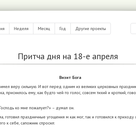
дня
Неделя
Месяц
Год
Другие проекты
Притча дня на 18-е апреля
Визит Бога
имел веру сильную. И вот перед одним из великих церковных праздник
ка, приснилось ему, как будто чей-то голос, совсем тихий и кроткий, гов
Господь ко мне пожалует?» – думал он.
а, готовил праздничные угощения м как мог, так и готовился к приходу 
о к себе, сапожник спросил: