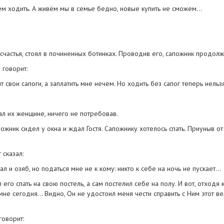
чем ходить. А живём мы в семье бедно, новые купить не сможем…
счастья, стоял в починенных ботинках. Проводив его, сапожник продолж
 говорит:
т свои сапоги, а заплатить мне нечем. Но ходить без сапог теперь нель
дал их женщине, ничего не потребовав.
пожник сидел у окна и ждал Гостя. Сапожнику хотелось спать. Приуныв о
 сказал:
ал и озяб, но податься мне не к кому: никто к себе на ночь не пускает…
его спать на свою постель, а сам постелил себе на полу. И вот, отходя 
о мне сегодня… Видно, Он не удостоил меня чести справить с Ним этот в
говорит: