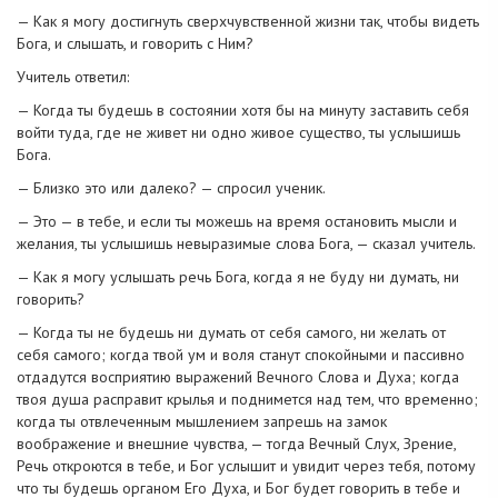
— Как я могу достигнуть сверхчувственной жизни так, чтобы видеть
Бога, и слышать, и говорить с Ним?
Учитель ответил:
— Когда ты будешь в состоянии хотя бы на минуту заставить себя
войти туда, где не живет ни одно живое существо, ты услышишь
Бога.
— Близко это или далеко? — спросил ученик.
— Это — в тебе, и если ты можешь на время остановить мысли и
желания, ты услышишь невыразимые слова Бога, — сказал учитель.
— Как я могу услышать речь Бога, когда я не буду ни думать, ни
говорить?
— Когда ты не будешь ни думать от себя самого, ни желать от
себя самого; когда твой ум и воля станут спокойными и пассивно
отдадутся восприятию выражений Вечного Слова и Духа; когда
твоя душа расправит крылья и поднимется над тем, что временно;
когда ты отвлеченным мышлением запрешь на замок
воображение и внешние чувства, — тогда Вечный Слух, Зрение,
Речь откроются в тебе, и Бог услышит и увидит через тебя, потому
что ты будешь органом Его Духа, и Бог будет говорить в тебе и