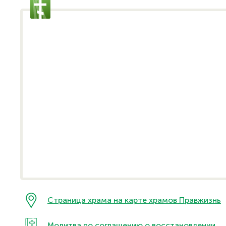
Страница храма на карте храмов Правжизнь
Молитва по соглашению о восстановлении