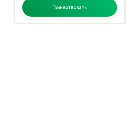
Пожертвовать
Помогите проекту
Расскажите своим друзьям и
знакомым, и тем самым Вы
поможете собрать необходимую
сумму.
Помочь
словом