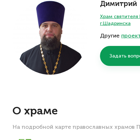
Димитрий
Храм святителя 
г.Шадринска
Другие
проек
Задать вопр
О храме
На подробной карте православных храмов 