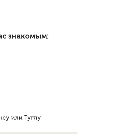
ас знакомым:
су или Гуглу