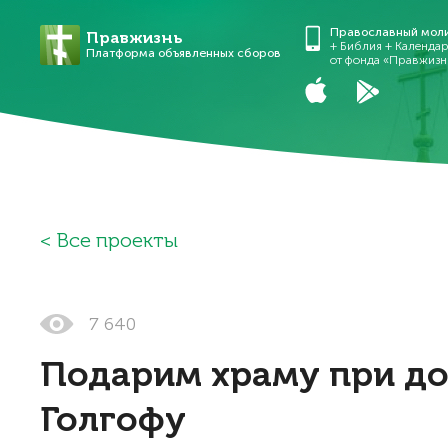
Православный мол
Правжизнь
+ Библия + Календа
Платформа объявленных сборов
от фонда «Правжизн
Все проекты
7 640
Подарим храму при до
Голгофу