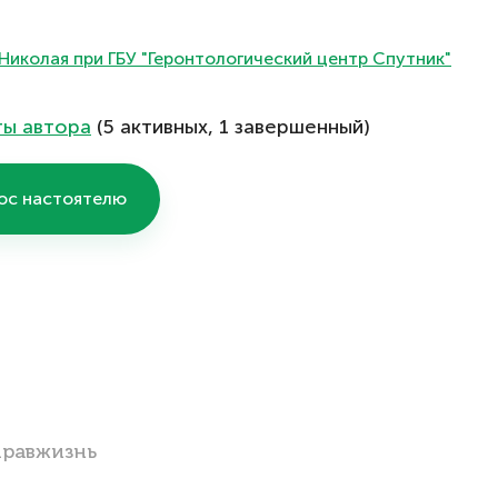
Николая при ГБУ "Геронтологический центр Спутник"
ты автора
(5 активных, 1 завершенный)
ос настоятелю
Правжизнь