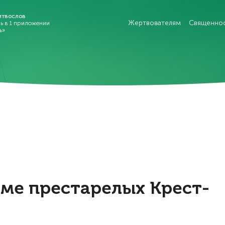
итвослов
Жертвователям
Священно
рь в 1 приложении
ь»
ме престарелых Крест-