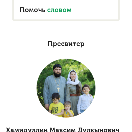
Помочь
словом
Пресвитер
Хамидуллин Максим Дулкынович