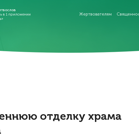
итвослов
Жертвователям
Священно
рь в 1 приложении
ь»
реннюю отделку храма
а