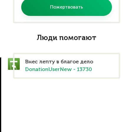
Пожертвовать
Помогите проекту
Расскажите своим друзьям и
Люди помогают
знакомым, и тем самым Вы
поможете собрать необходимую
сумму.
Внес лепту в благое дело
DonationUserNew - 13730
Помочь
словом