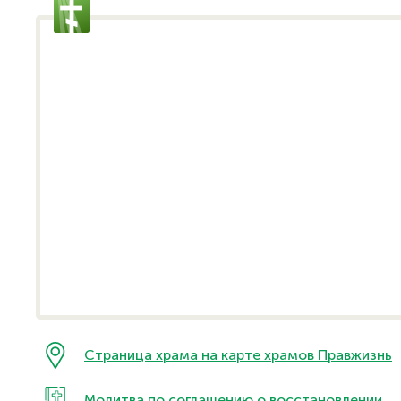
Страница храма на карте храмов Правжизнь
Молитва по соглашению о восстановлении