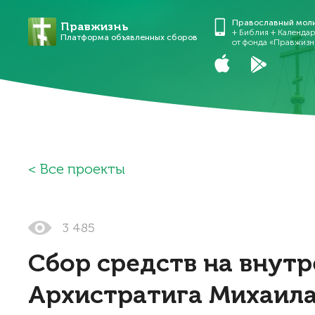
Православный мол
Правжизнь
+ Библия + Календа
Платформа объявленных сборов
от фонда «Правжизн
Все проекты
3 485
Сбор средств на внут
Архистратига Михаил