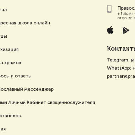
Правос
нал
+ Библия 
от фонда 
ресная школа онлайн
тцы
Контакт
ехизация
Telegram:
@
а храмов
WhatsApp:
+
осы и ответы
partner@pr
вославный мессенджер
ный Личный Кабинет священнослужителя
итвослов
лия