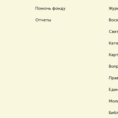
Помочь фонду
Жур
Отчеты
Воск
Свя
Кат
Карт
Вопр
Пра
Еди
Мол
Биб