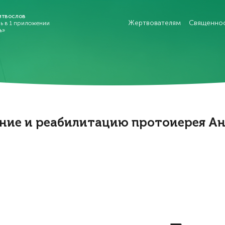
итвослов
Жертвователям
Священно
рь в 1 приложении
ь»
ение и реабилитацию протоиерея Ан