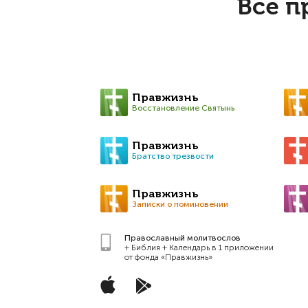
Все п
Правжизнь
Восстановление Святынь
Правжизнь
Братство трезвости
Правжизнь
Записки о поминовении
Православный молитвослов
+ Библия + Календарь в 1 приложении
от фонда «Правжизнь»