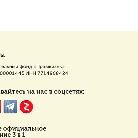
ты
тельный фонд «Правжизнь»
700001445 ИНН 7714968424
айтесь на нас в соцсетях:
е
официальное
ие 3 в 1