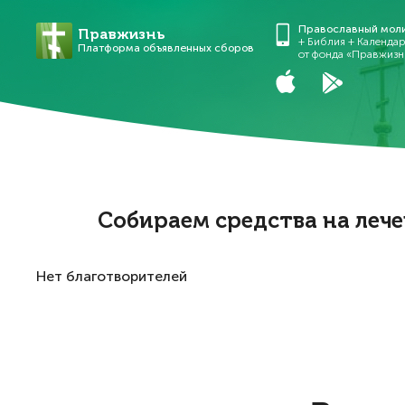
Православный мол
Правжизнь
+ Библия + Календа
Платформа объявленных сборов
от фонда «Правжизн
Собираем средства на леч
Нет благотворителей