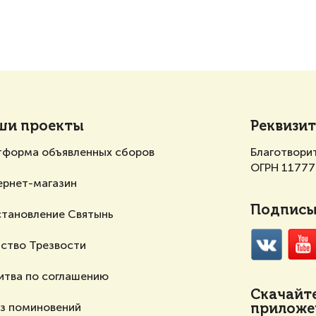
ши проекты
Реквизи
тформа объявленных сборов
Благотвори
ОГРН 1177
ернет-магазин
Подписыв
становление Святынь
ство Трезвости
итва по соглашению
Скачайт
аз поминовений
приложен