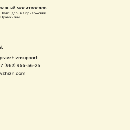
лавный молитвослов
+ Календарь в 1 приложении
«Правжизнь»
ы
pravzhiznsupport
7 (962) 966-56-25
avzhizn.com