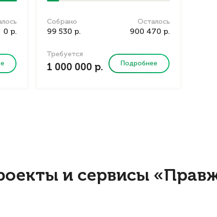
алось
Собрано
Осталось
0 р.
99 530 р.
900 470 р.
Требуется
ее
Подробнее
1 000 000 р.
роекты и сервисы «Прав