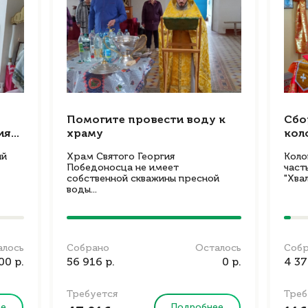
Помогите провести воду к
Сбо
я...
храму
кол
ий
Храм Святого Георгия
Коло
Победоносца не имеет
част
собственной скважины пресной
"Хвал
воды...
алось
Собрано
Осталось
Соб
00 р.
56 916 р.
0 р.
4 37
Требуется
Треб
ее
Подробнее