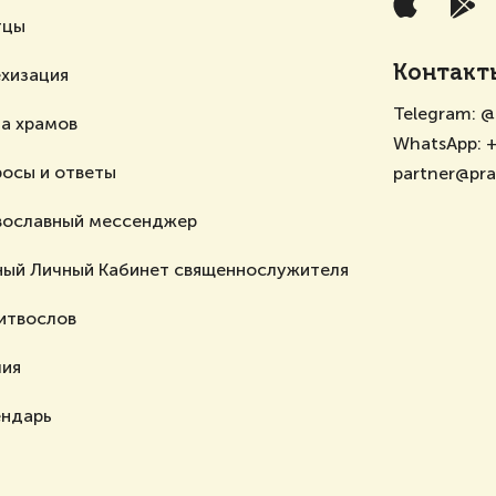
тцы
Контакт
ехизация
Telegram:
@
а храмов
WhatsApp:
+
осы и ответы
partner@pr
вославный мессенджер
ный Личный Кабинет священнослужителя
итвослов
лия
ендарь