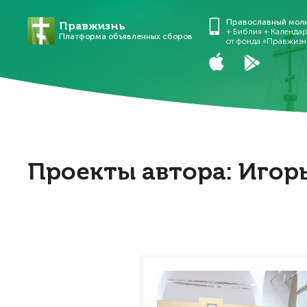
Православный мол
Правжизнь
+ Библия + Календа
Платформа объявленных сборов
от фонда «Правжизн
Проекты автора: Игор