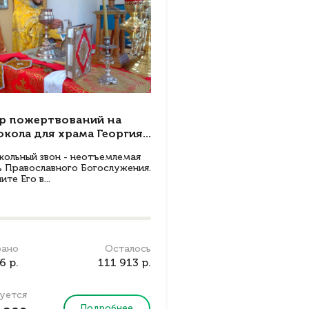
р пожертвований на
окола для храма Георгия...
кольный звон - неотъемлемая
ь Православного Богослужения.
ите Его в...
рано
Осталось
6 р.
111 913 р.
уется
Подробнее