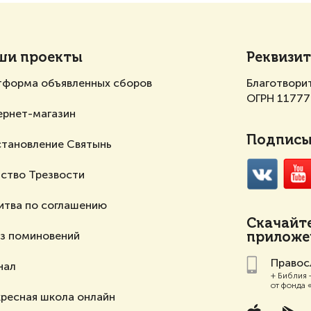
ши проекты
Реквизи
тформа объявленных сборов
Благотвори
ОГРН 1177
ернет-магазин
Подписыв
становление Святынь
ство Трезвости
итва по соглашению
Скачайт
аз поминовений
приложен
Правос
нал
+ Библия 
от фонда 
ресная школа онлайн