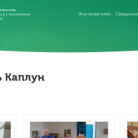
итвослов
Жертвователям
Священно
рь в 1 приложении
ь»
ь Каплун