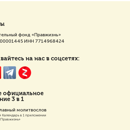
ты
тельный фонд «Правжизнь»
700001445 ИНН 7714968424
айтесь на нас в соцсетях:
е
официальное
ие 3 в 1
лавный молитвослов
+ Календарь в 1 приложении
«Правжизнь»