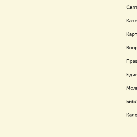
Свя
Кат
Карт
Вопр
Пра
Еди
Мол
Биб
Кал