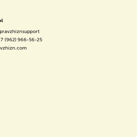
ы
pravzhiznsupport
7 (962) 966-56-25
avzhizn.com