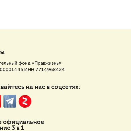
ты
тельный фонд «Правжизнь»
700001445 ИНН 7714968424
айтесь на нас в соцсетях:
е
официальное
ие 3 в 1