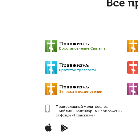
Все п
Правжизнь
Восстановление Святынь
Правжизнь
Братство трезвости
Правжизнь
Записки о поминовении
Православный молитвослов
+ Библия + Календарь в 1 приложении
от фонда «Правжизнь»