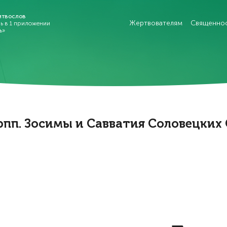
итвослов
Жертвователям
Священно
рь в 1 приложении
ь»
рпп. Зосимы и Савватия Соловецких 