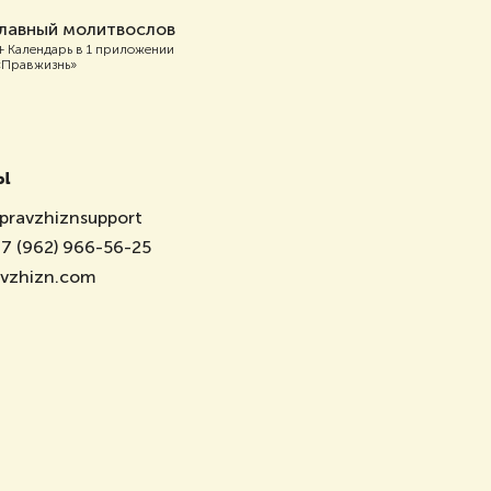
лавный молитвослов
+ Календарь в 1 приложении
«Правжизнь»
ы
pravzhiznsupport
7 (962) 966-56-25
avzhizn.com