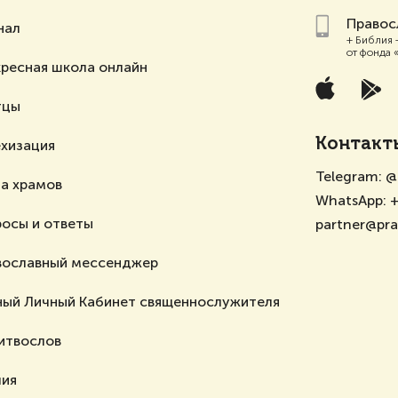
Правос
нал
+ Библия 
от фонда 
ресная школа онлайн
тцы
Контакт
ехизация
Telegram:
@
а храмов
WhatsApp:
+
осы и ответы
partner@pr
вославный мессенджер
ный Личный Кабинет священнослужителя
итвослов
лия