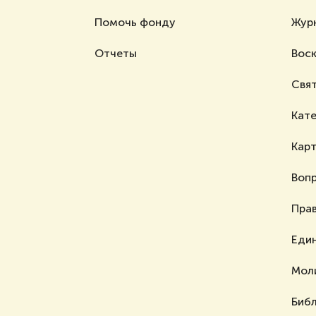
Помочь фонду
Жур
Отчеты
Воск
Свя
Кат
Карт
Вопр
Пра
Еди
Мол
Биб