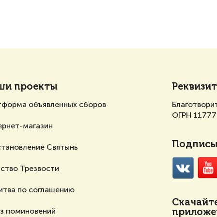
ши проекты
Реквизи
тформа объявленных сборов
Благотвори
ОГРН 1177
ернет-магазин
Подписыв
становление Святынь
ство Трезвости
итва по соглашению
Скачайт
аз поминовений
приложен