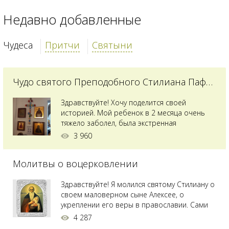
Недавно добавленные
Чудеса
Притчи
Святыни
Чудо святого Преподобного Стилиана Пафлагонского
Здравствуйте! Хочу поделится своей
историей. Мой ребенок в 2 месяца очень
тяжело заболел, была экстренная
сложнейшая операция, состояние после
3 960
было критическим, ребенок лежал в
реанимации на ИВЛ. В церкви при больнице
Молитвы о воцерковлении
святого Владимира я увидела незнакомую
мне икону святого с младенцем на руках,
позже прочитав про него, узнала про
Здравствуйте! Я молился святому Стилиану о
Преподобного...
своем маловерном сыне Алексее, о
укреплении его веры в православии. Сами
мы с супругой воцерковлены. Через год
4 287
произошел удивительный случай - мы с