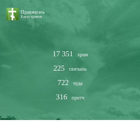
Правжизнь
Карта храмов
17 351
храм
225
святынь
722
чуда
316
притч