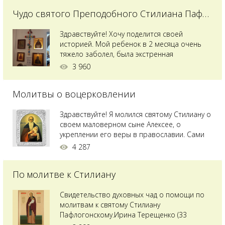
Чудо святого Преподобного Стилиана Пафлагонского
Здравствуйте! Хочу поделится своей
историей. Мой ребенок в 2 месяца очень
тяжело заболел, была экстренная
сложнейшая операция, состояние после
3 960
было критическим, ребенок лежал в
реанимации на ИВЛ. В церкви при больнице
Молитвы о воцерковлении
святого Владимира я увидела незнакомую
мне икону святого с младенцем на руках,
позже прочитав про него, узнала про
Здравствуйте! Я молился святому Стилиану о
Преподобного...
своем маловерном сыне Алексее, о
укреплении его веры в православии. Сами
мы с супругой воцерковлены. Через год
4 287
произошел удивительный случай - мы с
сыном попали на Святую гору Афон на ее
По молитве к Стилиану
вершину. Приложились к множеству святынь
и не только на Афоне но и в...
Свидетельство духовных чад о помощи по
молитвам к святому Стилиану
Пафлогонскому.Ирина Терещенко (33
года):Мы с мужем долгое время пытались