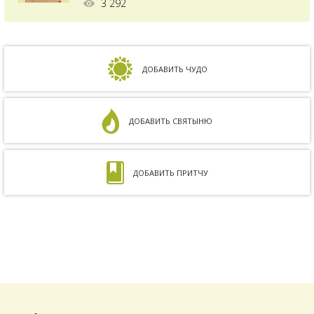
3 292
зачать ребенка, но ничего не получалось.
Сдавали анализы, я посетила многих врачей,
но результата не было. Более того, анализ
на совместимость показал, что мы с мужем
несовместимы. Кроме того, мне ставили...
ДОБАВИТЬ ЧУДО
ДОБАВИТЬ СВЯТЫНЮ
ДОБАВИТЬ ПРИТЧУ