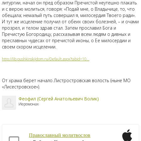
литургии, начал он пред образом Пречистой неутешно плакать
и с верою молиться, говоря: «Подай мне, о Владычице, то, что
обещала; немалый путь совершил я, милосердия Твоего ради».
И тут же исцеление получил от обеих своих болезней, – и очами
прозрел, и телом здрав стал. Затем прославил Бога и
Пречистую Богородицу, рассказывая всем людям о дивных и
преславных чудесах от пречистой иконы, о Ее милосердии и
своем скором исцелении.
http://lib.pushkinskijdom.ru/Default.aspx?tabid=10...
От храма берет начало Листростровская волость (ныне МО
«Лисестровское»).
Феофил (Сергей Анатольевич Волик)
Иеромонах
Православный молитвослов