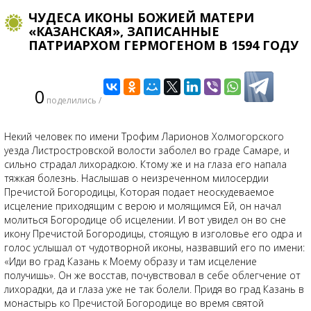
ЧУДЕСА ИКОНЫ БОЖИЕЙ МАТЕРИ
«КАЗАНСКАЯ», ЗАПИСАННЫЕ
ПАТРИАРХОМ ГЕРМОГЕНОМ В 1594 ГОДУ
0
поделились /
Некий человек по имени Трофим Ларионов Холмогорского
уезда Листростровской волости заболел во граде Самаре, и
сильно страдал лихорадкою. Ктому же и на глаза его напала
тяжкая болезнь. Наслышав о неизреченном милосердии
Пречистой Богородицы, Которая подает неоскудеваемое
исцеление приходящим с верою и молящимся Ей, он начал
молиться Богородице об исцелении. И вот увидел он во сне
икону Пречистой Богородицы, стоящую в изголовье его одра и
голос услышал от чудотворной иконы, назвавший его по имени:
«Иди во град Казань к Моему образу и там исцеление
получишь». Он же восстав, почувствовал в себе облегчение от
лихорадки, да и глаза уже не так болели. Придя во град Казань в
монастырь ко Пречистой Богородице во время святой