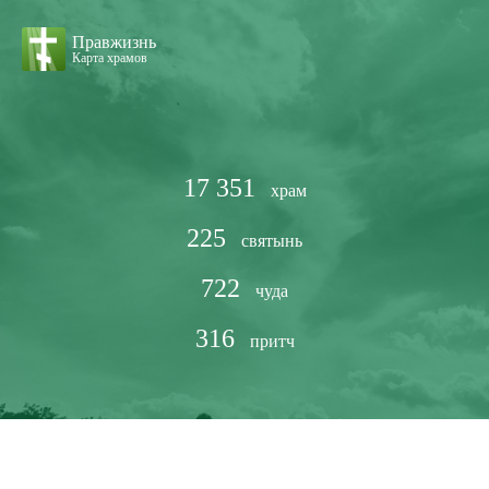
Правжизнь
Карта храмов
17 351
храм
225
святынь
722
чуда
316
притч