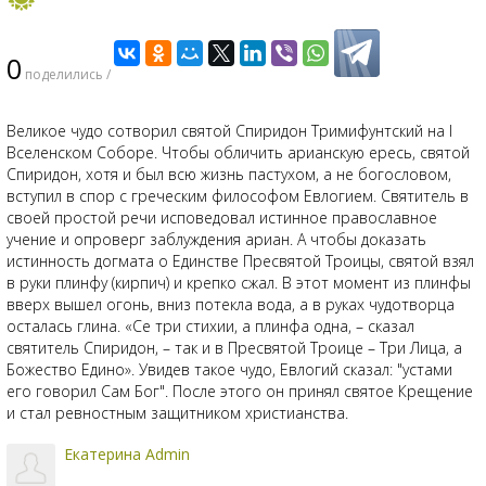
0
поделились /
Великое чудо сотворил святой Спиридон Тримифунтский на I
Вселенском Соборе. Чтобы обличить арианскую ересь, святой
Спиридон, хотя и был всю жизнь пастухом, а не богословом,
вступил в спор с греческим философом Евлогием. Святитель в
своей простой речи исповедовал истинное православное
учение и опроверг заблуждения ариан. А чтобы доказать
истинность догмата о Единстве Пресвятой Троицы, святой взял
в руки плинфу (кирпич) и крепко сжал. В этот момент из плинфы
вверх вышел огонь, вниз потекла вода, а в руках чудотворца
осталась глина. «Се три стихии, а плинфа одна, – сказал
святитель Спиридон, – так и в Пресвятой Троице – Три Лица, а
Божество Едино». Увидев такое чудо, Евлогий сказал: "устами
его говорил Сам Бог". После этого он принял святое Крещение
и стал ревностным защитником христианства.
Екатерина Admin