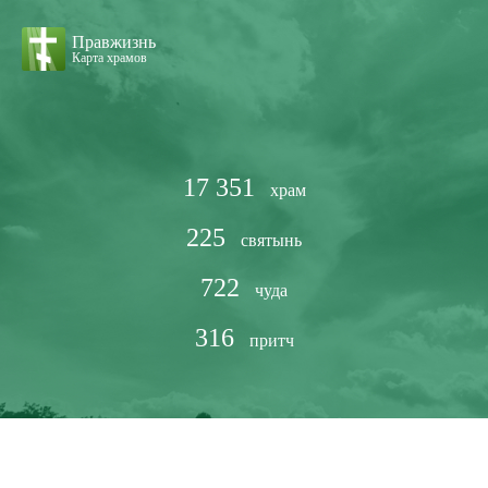
Правжизнь
Карта храмов
17 351
храм
225
святынь
722
чуда
316
притч