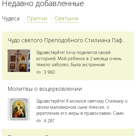
Недавно добавленные
Чудеса
Притчи
Святыни
Чудо святого Преподобного Стилиана Пафлагонского
Здравствуйте! Хочу поделится своей
историей. Мой ребенок в 2 месяца очень
тяжело заболел, была экстренная
сложнейшая операция, состояние после
3 960
было критическим, ребенок лежал в
реанимации на ИВЛ. В церкви при больнице
Молитвы о воцерковлении
святого Владимира я увидела незнакомую
мне икону святого с младенцем на руках,
позже прочитав про него, узнала про
Здравствуйте! Я молился святому Стилиану о
Преподобного...
своем маловерном сыне Алексее, о
укреплении его веры в православии. Сами
мы с супругой воцерковлены. Через год
4 287
произошел удивительный случай - мы с
сыном попали на Святую гору Афон на ее