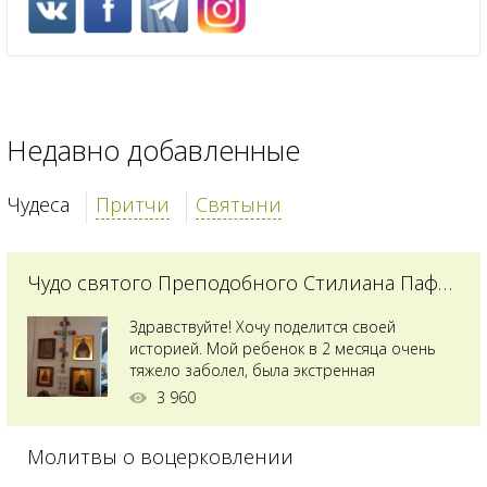
Недавно добавленные
Чудеса
Притчи
Святыни
Чудо святого Преподобного Стилиана Пафлагонского
Здравствуйте! Хочу поделится своей
историей. Мой ребенок в 2 месяца очень
тяжело заболел, была экстренная
сложнейшая операция, состояние после
3 960
было критическим, ребенок лежал в
реанимации на ИВЛ. В церкви при больнице
Молитвы о воцерковлении
святого Владимира я увидела незнакомую
мне икону святого с младенцем на руках,