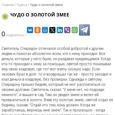
Чудо о золотой змее
Главная
Чудеса
ЧУДО О ЗОЛОТОЙ ЗМЕЕ
0
поделились /
Святитель Спиридон отличался особой добротой к другим
людям и помогал абсолютно всем, кто к нему приходил. Все
деньги, которые у него были, он раздавал нуждающимся. Когда
кто-то приходил к нему за помощью, святой просто показывал
ему свою кладовую, где тот мог взять сколько надо. Если
человек брал в долг, то и возвращал так же - просто заходил и
клал деньги в кладовую, без проверки. Однажды к святому
Спиридону пришел бедняк, который не мог расплатиться со
своими долгами. Святитель сказал: “У меня нет, но подожди
немного”, и вышел в сад. Там он увидел змею и велел ей
превратиться в золото. Взяв эту золотую змею, святой отдал ее
бедняку, сказав: “Отдай это тем, кому должен. Когда же
заработаешь, вернешь мне змею”. Так и произошло - когда