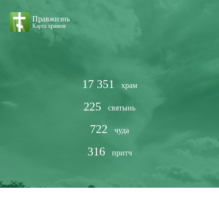
Правжизнь
Карта храмов
17 351
храм
225
святынь
722
чуда
316
притч