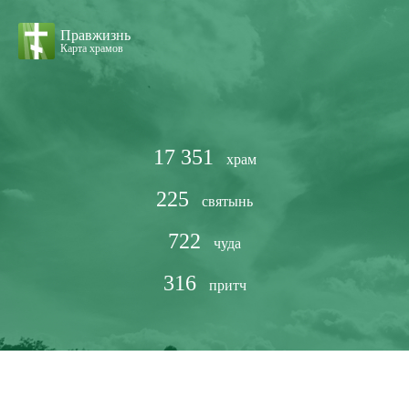
Правжизнь
Карта храмов
17 351
храм
225
святынь
722
чуда
316
притч