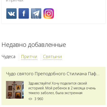
и притчах
Недавно добавленные
Чудеса
Притчи
Святыни
Чудо святого Преподобного Стилиана Пафлагонского
Здравствуйте! Хочу поделится своей
историей. Мой ребенок в 2 месяца очень
тяжело заболел, была экстренная
сложнейшая операция, состояние после
3 960
было критическим, ребенок лежал в