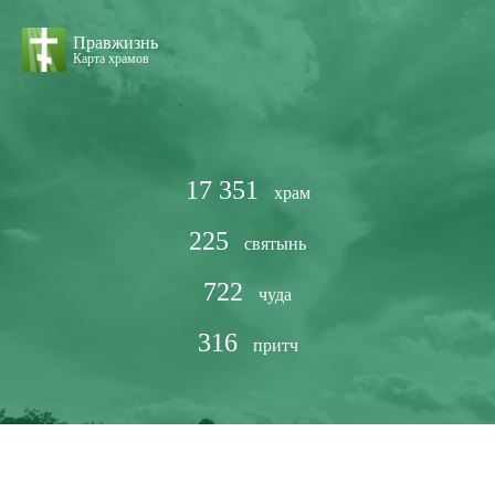
Правжизнь
Карта храмов
17 351
храм
225
святынь
722
чуда
316
притч