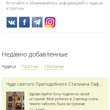
Вступайте и обменивайтесь информацией о чудесах
и притчах
Недавно добавленные
Чудеса
Притчи
Святыни
Чудо святого Преподобного Стилиана Пафлагонского
Здравствуйте! Хочу поделится своей
историей. Мой ребенок в 2 месяца очень
тяжело заболел, была экстренная
сложнейшая операция, состояние после
3 960