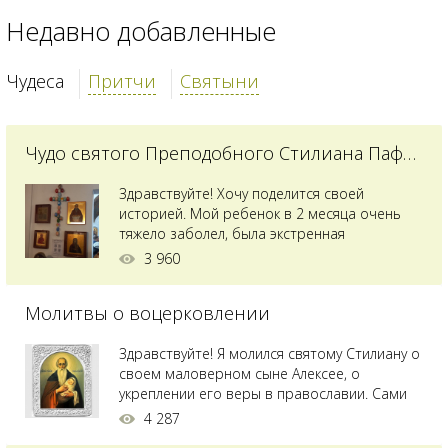
Недавно добавленные
Чудеса
Притчи
Святыни
Чудо святого Преподобного Стилиана Пафлагонского
Здравствуйте! Хочу поделится своей
историей. Мой ребенок в 2 месяца очень
тяжело заболел, была экстренная
сложнейшая операция, состояние после
3 960
было критическим, ребенок лежал в
реанимации на ИВЛ. В церкви при больнице
Молитвы о воцерковлении
святого Владимира я увидела незнакомую
мне икону святого с младенцем на руках,
позже прочитав про него, узнала про
Здравствуйте! Я молился святому Стилиану о
Преподобного...
своем маловерном сыне Алексее, о
укреплении его веры в православии. Сами
мы с супругой воцерковлены. Через год
4 287
произошел удивительный случай - мы с