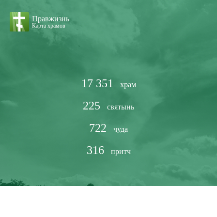
Правжизнь
Карта храмов
17 351
храм
225
святынь
722
чуда
316
притч