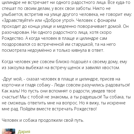
цилиндре не встречает ни одного радостного лица. Все куда-то
спешат по своим делам, у всех свои заботы. Никто не
улыбается, встретив на улице другого человека, не говорит ему:
«Здравствуйте!» или «Доброе утро!». Человек с фонарём
проходит до конца улице и медленно поворачивает домой. Он
разочарован. Ни одного радостного лица, хотя скоро
Рождество. А когда человек в плаще и цилиндре сам
поздоровался со встреченной им старушкой, та на него
посмотрела недоумённо и только кивнула в ответ.
Когда человек уже совсем близко подошёл к своему дому, ему
из закоулка выбежал на встречу щенок и завилял хвостом.
-Друг мой, - сказал человек в плаще и цилиндре, присев на
корточки и гладя собаку - Люди совсем разучились радоваться!
Как жаль! Но пусть они вспомнят о радости, увидев твоё
счастье! Мы с тобой не знакомы, а ты радуешься! Ты собака, ты
не сможешь ответить мне на вопрос. Но я вижу, ты искренне
мне рад. Пойдём вместе встречать Рождество!
Человек и собака продолжили свой путь.
Дария