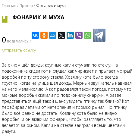
Фонарик и муха
Главная
Притчи
ФОНАРИК И МУХА
0
поделились /
Отправить ссылку
За окном шёл дождь: крупные капли стучали по стеклу. На
подоконнике сидел кот и слушал как чирикает и прыгает мокрый
воробей по ту сторону стекла. Хозяину кота было всегда
грустно, когда на улице шёл дождь. Мерный звук капель навивал
на него меланхолию. А кот радовался такой погоде, потому что
мокрые воробьи скакали по подоконнику снаружи. А разве
представиться ещё такой шанс увидеть птичку так близко? Кот
перебирал лапами от нетерпения и громко рычал. Но птичку
было всё равно не достать. Хозяину кота было не видно
воробья, и он включил фонарик, чтобы разглядеть то, что
делается за окном. Капли на стекле заиграли всеми цветами
радуги.