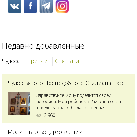
Недавно добавленные
Чудеса
Притчи
Святыни
Чудо святого Преподобного Стилиана Пафлагонского
Здравствуйте! Хочу поделится своей
историей. Мой ребенок в 2 месяца очень
тяжело заболел, была экстренная
сложнейшая операция, состояние после
3 960
было критическим, ребенок лежал в
реанимации на ИВЛ. В церкви при больнице
Молитвы о воцерковлении
святого Владимира я увидела незнакомую