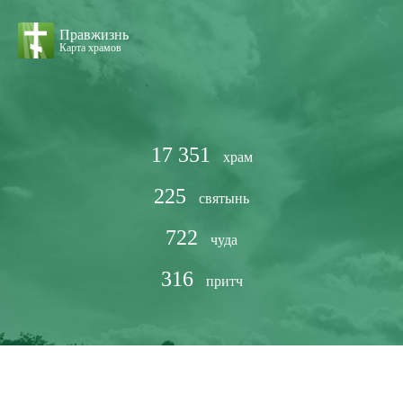
Правжизнь
Карта храмов
17 351
храм
225
святынь
722
чуда
316
притч