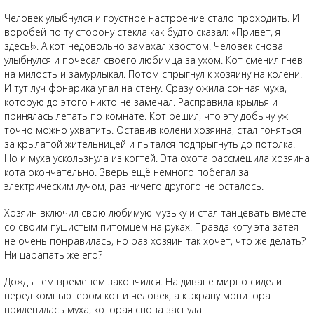
Человек улыбнулся и грустное настроение стало проходить. И
воробей по ту сторону стекла как будто сказал: «Привет, я
здесь!». А кот недовольно замахал хвостом. Человек снова
улыбнулся и почесал своего любимца за ухом. Кот сменил гнев
на милость и замурлыкал. Потом спрыгнул к хозяину на колени.
И тут луч фонарика упал на стену. Сразу ожила сонная муха,
которую до этого никто не замечал. Расправила крылья и
принялась летать по комнате. Кот решил, что эту добычу уж
точно можно ухватить. Оставив колени хозяина, стал гоняться
за крылатой жительницей и пытался подпрыгнуть до потолка.
Но и муха ускользнула из когтей. Эта охота рассмешила хозяина
кота окончательно. Зверь ещё немного побегал за
электрическим лучом, раз ничего другого не осталось.
Хозяин включил свою любимую музыку и стал танцевать вместе
со своим пушистым питомцем на руках. Правда коту эта затея
не очень понравилась, но раз хозяин так хочет, что же делать?
Ни царапать же его?
Дождь тем временем закончился. На диване мирно сидели
перед компьютером кот и человек, а к экрану монитора
прилепилась муха, которая снова заснула.