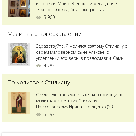
историей. Мой ребенок в 2 месяца очень
тяжело заболел, была экстренная
сложнейшая операция, состояние после
3 960
было критическим, ребенок лежал в
реанимации на ИВЛ. В церкви при больнице
Молитвы о воцерковлении
святого Владимира я увидела незнакомую
мне икону святого с младенцем на руках,
позже прочитав про него, узнала про
Здравствуйте! Я молился святому Стилиану о
Преподобного...
своем маловерном сыне Алексее, о
укреплении его веры в православии. Сами
мы с супругой воцерковлены. Через год
4 287
произошел удивительный случай - мы с
сыном попали на Святую гору Афон на ее
По молитве к Стилиану
вершину. Приложились к множеству святынь
и не только на Афоне но и в...
Свидетельство духовных чад о помощи по
молитвам к святому Стилиану
Пафлогонскому.Ирина Терещенко (33
года):Мы с мужем долгое время пытались
3 292
зачать ребенка, но ничего не получалось.
Сдавали анализы, я посетила многих врачей,
но результата не было. Более того, анализ