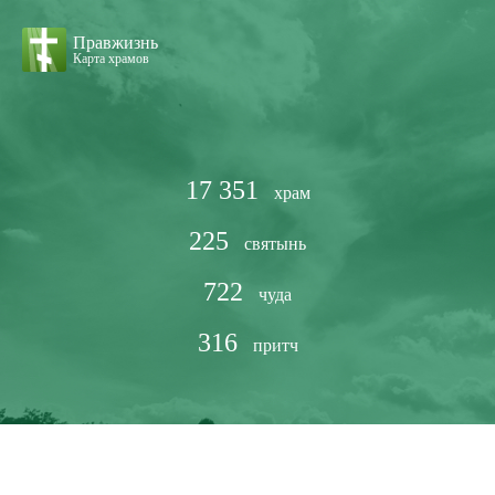
Правжизнь
Карта храмов
17 351
храм
225
святынь
722
чуда
316
притч