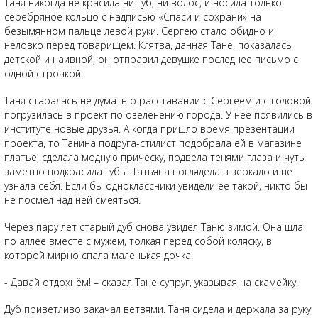
Таня никогда не красила ни губ, ни волос, и носила только
серебряное кольцо с надписью «Спаси и сохрани» на
безымянном пальце левой руки. Сергею стало обидно и
неловко перед товарищем. Клятва, данная Тане, показалась
детской и наивной, он отправил девушке последнее письмо с
одной строчкой.
Таня старалась не думать о расставании с Сергеем и с головой
погрузилась в проект по озеленению города. У неё появились в
институте новые друзья. А когда пришло время презентации
проекта, то Танина подруга-стилист подобрала ей в магазине
платье, сделала модную причёску, подвела тенями глаза и чуть
заметно подкрасила губы. Татьяна поглядела в зеркало и не
узнала себя. Если бы одноклассники увидели её такой, никто бы
не посмел над ней смеяться.
Через пару лет старый дуб снова увидел Таню зимой. Она шла
по аллее вместе с мужем, толкая перед собой коляску, в
которой мирно спала маленькая дочка.
- Давай отдохнём! – сказал Тане супруг, указывая на скамейку.
Дуб приветливо закачал ветвями. Таня сидела и держала за руку