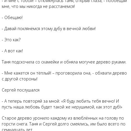
- И мне с тобой! – откликнулась Таня, открыв глаза, - пообещай
мне, что мы никогда не расстанемся!
- Обещаю!
- Давай поклянёмся этому дубу в вечной любви!
- Это как?
- А вот как!
Таня подскочила со скамейки и обняла могучее дерево руками.
- Мне кажется он тёплый! – проговорила она, - обхвати дерево
с другой стороны!
Сергей послушался
- А теперь повторяй за мной: «Я буду любить тебя вечно! И
пусть наша любовь будет такой же нерушимой, как этот дуб!»
Старое дерево уронило каждому из влюблённых на голову по
горсти снега. Таня и Сергей долго смеялись, им было всего по
семнадцать лет.