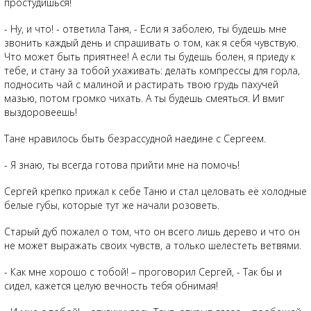
простудишься!
- Ну, и что! - ответила Таня, - Если я заболею, ты будешь мне
звонить каждый день и спрашивать о том, как я себя чувствую.
Что может быть приятнее! А если ты будешь болен, я приеду к
тебе, и стану за тобой ухаживать: делать компрессы для горла,
подносить чай с малиной и растирать твою грудь пахучей
мазью, потом громко чихать. А ты будешь смеяться. И вмиг
выздоровеешь!
Тане нравилось быть безрассудной наедине с Сергеем.
- Я знаю, ты всегда готова прийти мне на помочь!
Сергей крепко прижал к себе Таню и стал целовать её холодные
белые губы, которые тут же начали розоветь.
Старый дуб пожалел о том, что он всего лишь дерево и что он
не может выражать своих чувств, а только шелестеть ветвями.
- Как мне хорошо с тобой! – проговорил Сергей, - Так бы и
сидел, кажется целую вечность тебя обнимая!