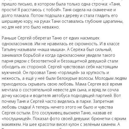
пришло письмо, в котором была только одна строчка: «Таня,
прости! Я расстаюсь с тобой!». Таня сидела на скамеечке и
долго плакала. Потом подошла к дереву и стала гладить его
шершавую кору, на руках Тани оставались глубокие царапины,
но для неё это было неважно.
Раньше Сергей оберегал Таню от едких насмешек
одноклассников. Им не нравилась её скромность. И в классе
Татьяну называли «наша мышка». А Серёжа был сильный,
занимался борьбой и когда одноклассники увидели такого
парня рядом с безответной и беззащитной девушкой стали
обходить их стороной. Сергей чувствовал себя настоящим
мужчиной. Он прозвал Таню «горлицей» за хрупкость и
нежность, а ещё у неё были белокурые волосы. Молодым людям
приходилось скрывать свою любовь. Мама Сергея всё время
мечтала о состоятельной невесте для сына, и вряд ли сочла
дочку кассира и водителя автобуса подходящей партией. Вот
почему Таня и Сергей часто виделись в парке. Запретная
любовь сладка! А теперь ничего этого не было и чувства
Сергея остыли. Его сослуживец высмеял Таню, назвав её
«послушницей». Показал фото своей девушки: брюнетки с ярким
макияжем. На шее красотки висел кулон с зелёным камнем. А