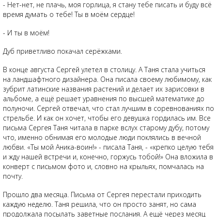
- Нет-нет, не плачь, моя горлица, я стану тебе писать и буду всё
время думать о тебе! Ты в моём сердце!
- И ты в моём!
Дуб приветливо покачал серёжками.
В конце августа Сергей улетел в столицу. А Таня стала учиться
на ландшафтного дизайнера. Она писала своему любимому, как
зубрит латинские названия растений и делает их зарисовки в
альбоме, а ещё решает уравнения по высшей математике до
полуночи. Сергей отвечал, что стал лучшим в соревнованиях по
стрельбе. И как он хочет, чтобы его девушка гордилась им. Все
письма Сергея Таня читала в парке вслух старому дубу, потому
что, именно обнимая его молодые люди поклялись в вечной
любви. «Ты мой Аника-воин!» - писала Таня, - «крепко целую тебя
и жду нашей встречи и, конечно, горжусь тобой!» Она вложила в
конверт с письмом фото и, словно на крыльях, помчалась на
почту.
Прошло два месяца. Письма от Сергея перестали приходить
каждую неделю. Таня решила, что он просто занят, но сама
продолжала посылать заветные послания. А ещё через месяц