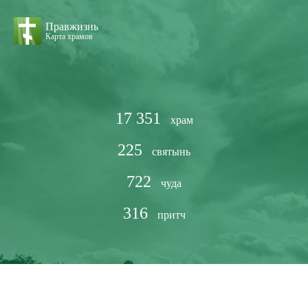
Правжизнь
Карта храмов
17 351
храм
225
святынь
722
чуда
316
притч