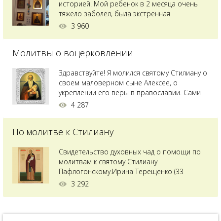
историей. Мой ребенок в 2 месяца очень
тяжело заболел, была экстренная
сложнейшая операция, состояние после
3 960
было критическим, ребенок лежал в
реанимации на ИВЛ. В церкви при больнице
Молитвы о воцерковлении
святого Владимира я увидела незнакомую
мне икону святого с младенцем на руках,
позже прочитав про него, узнала про
Здравствуйте! Я молился святому Стилиану о
Преподобного...
своем маловерном сыне Алексее, о
укреплении его веры в православии. Сами
мы с супругой воцерковлены. Через год
4 287
произошел удивительный случай - мы с
сыном попали на Святую гору Афон на ее
По молитве к Стилиану
вершину. Приложились к множеству святынь
и не только на Афоне но и в...
Свидетельство духовных чад о помощи по
молитвам к святому Стилиану
Пафлогонскому.Ирина Терещенко (33
года):Мы с мужем долгое время пытались
3 292
зачать ребенка, но ничего не получалось.
Сдавали анализы, я посетила многих врачей,
но результата не было. Более того, анализ
на совместимость показал, что мы с мужем