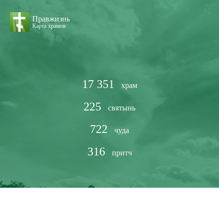
Правжизнь
Карта храмов
17 351
храм
225
святынь
722
чуда
316
притч