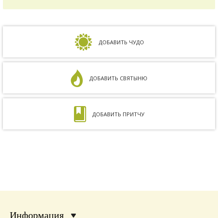
зачать ребенка, но ничего не получалось.
Сдавали анализы, я посетила многих врачей,
но результата не было. Более того, анализ
на совместимость показал, что мы с мужем
несовместимы. Кроме того, мне ставили...
ДОБАВИТЬ ЧУДО
ДОБАВИТЬ СВЯТЫНЮ
ДОБАВИТЬ ПРИТЧУ
Информация