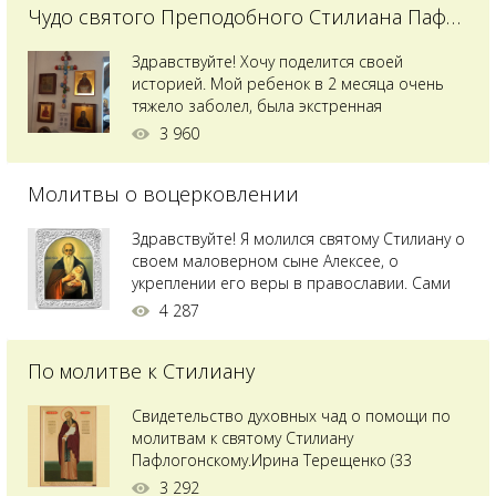
Чудо святого Преподобного Стилиана Пафлагонского
Здравствуйте! Хочу поделится своей
историей. Мой ребенок в 2 месяца очень
тяжело заболел, была экстренная
сложнейшая операция, состояние после
3 960
было критическим, ребенок лежал в
реанимации на ИВЛ. В церкви при больнице
Молитвы о воцерковлении
святого Владимира я увидела незнакомую
мне икону святого с младенцем на руках,
позже прочитав про него, узнала про
Здравствуйте! Я молился святому Стилиану о
Преподобного...
своем маловерном сыне Алексее, о
укреплении его веры в православии. Сами
мы с супругой воцерковлены. Через год
4 287
произошел удивительный случай - мы с
сыном попали на Святую гору Афон на ее
По молитве к Стилиану
вершину. Приложились к множеству святынь
и не только на Афоне но и в...
Свидетельство духовных чад о помощи по
молитвам к святому Стилиану
Пафлогонскому.Ирина Терещенко (33
года):Мы с мужем долгое время пытались
3 292