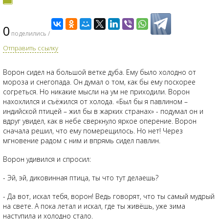
0
поделились /
Отправить ссылку
Ворон сидел на большой ветке дуба. Ему было холодно от
мороза и снегопада. Он думал о том, как бы ему поскорее
согреться. Но никакие мысли на ум не приходили. Ворон
нахохлился и съёжился от холода. «Был бы я павлином –
индийской птицей – жил бы в жарких странах» - подумал он и
вдруг увидел, как в небе сверкнуло яркое оперение. Ворон
сначала решил, что ему померещилось. Но нет! Через
мгновение радом с ним и впрямь сидел павлин.
Ворон удивился и спросил:
- Эй, эй, диковинная птица, ты что тут делаешь?
- Да вот, искал тебя, ворон! Ведь говорят, что ты самый мудрый
на свете. А пока летал и искал, где ты живёшь, уже зима
наступила и холодно стало.