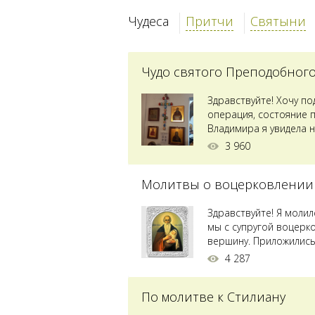
Чудеса
Притчи
Святыни
Чудо святого Преподобног
Здравствуйте! Хочу п
операция, состояние 
Владимира я увидела н
Преподобного...
3 960
Молитвы о воцерковлении
Здравствуйте! Я моли
мы с супругой воцерк
вершину. Приложились 
4 287
По молитве к Стилиану