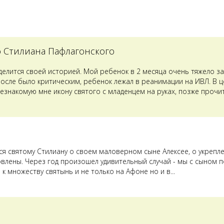
о Стилиана Пафлагонского
оделится своей историей. Мой ребенок в 2 месяца очень тяжело з
после было критическим, ребенок лежал в реанимации на ИВЛ. В 
езнакомую мне икону святого с младенцем на руках, позже прочит
лся святому Стилиану о своем маловерном сыне Алексее, о укрепл
овлены. Через год произошел удивительный случай - мы с сыном п
к множеству святынь и не только на Афоне но и в...