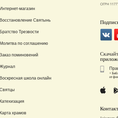
ОГРН 1177
Интернет-магазин
Восстановление Святынь
Подписы
Братство Трезвости
Молитва по соглашению
Скачай
Заказ поминовений
приложе
Журнал
Пра
+ Библ
от фо
Воскресная школа онлайн
Святцы
Катехизация
Контак
Карта храмов