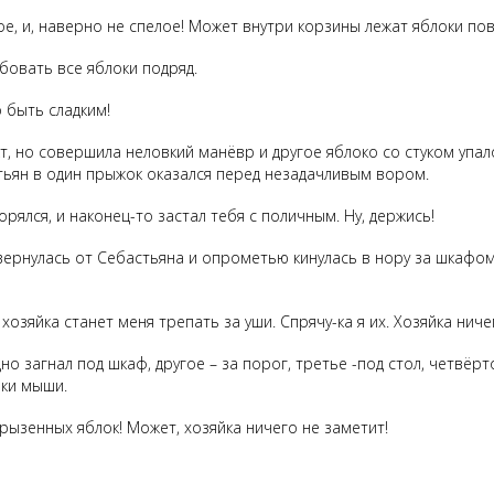
ное, и, наверно не спелое! Может внутри корзины лежат яблоки пов
бовать все яблоки подряд.
о быть сладким!
 но совершила неловкий манёвр и другое яблоко со стуком упало 
тьян в один прыжок оказался перед незадачливым вором.
творялся, и наконец-то застал тебя с поличным. Ну, держись!
увернулась от Себастьяна и опрометью кинулась в нору за шкафом.
хозяйка станет меня трепать за уши. Спрячу-ка я их. Хозяйка ниче
дно загнал под шкаф, другое – за порог, третье -под стол, четвёр
лки мыши.
огрызенных яблок! Может, хозяйка ничего не заметит!