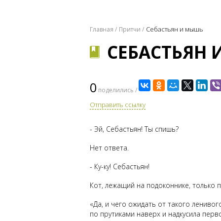
Себастьян и мышь
Главная
Притчи
СЕБАСТЬЯН
0
поделились /
Отправить ссылку
- Эй, Себастьян! Ты спишь?
Нет ответа.
- Ку-ку! Себастьян!
Кот, лежащий на подоконнике, только 
«Да, и чего ожидать от такого лениво
по прутиками наверх и надкусила перв