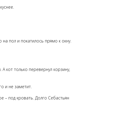
куснее.
на пол и покатилось прямо к окну.
 А кот только перевернул корзину,
го и не заметит.
тое – под кровать. Долго Себастьян