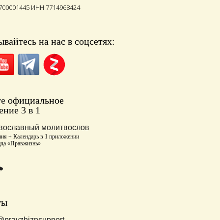
700001445 ИНН 7714968424
вайтесь на нас в соцсетях:
те
официальное
ние 3 в 1
вославный молитвослов
ия + Календарь в 1 приложении
нда «Правжизнь»
ты
@pravzhiznsupport