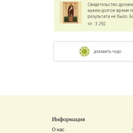
Свидетельство духовн
мужем долгое время пы
результата не было. Б
ставили...
3 292
ДОБАВИТЬ ЧУДО
Информация
О нас