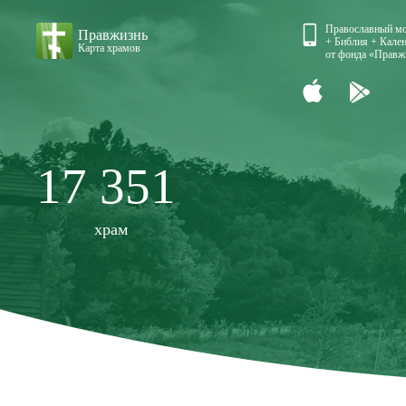
Православный м
Правжизнь
+ Библия + Кален
Карта храмов
от фонда «Правж
17 351
храм