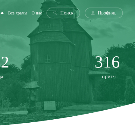
Поиск
Профиль
Все храмы
О нас
22
316
да
притч