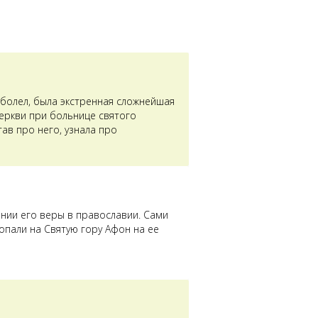
аболел, была экстренная сложнейшая
церкви при больнице святого
ав про него, узнала про
ении его веры в православии. Сами
опали на Святую гору Афон на ее