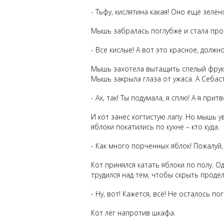
- Тьфу, кислятина какая! Оно ещё зелё
Мышь забралась поглубже и стала про
- Все кислые! А вот это красное, должн
Мышь захотела вытащить спелый фрукт,
Мышь закрыла глаза от ужаса. А Себас
- Ах, так! Ты подумала, я сплю! А я при
И кот занёс когтистую лапу. Но мышь 
яблоки покатились по кухне – кто куда.
- Как много порченных яблок! Пожалуй, 
Кот принялся катать яблоки по полу. О
трудился над тем, чтобы скрыть проде
- Ну, вот! Кажется, всё! Не осталось п
Кот лёг напротив шкафа.