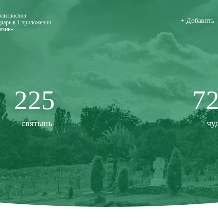
олитвослов
+ Добавить
дарь в 1 приложении
изнь»
225
7
святынь
чу