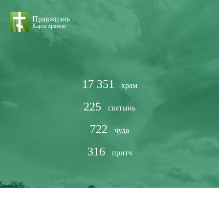
Правжизнь
Карта храмов
17 351
храм
225
святынь
722
чуда
316
притч