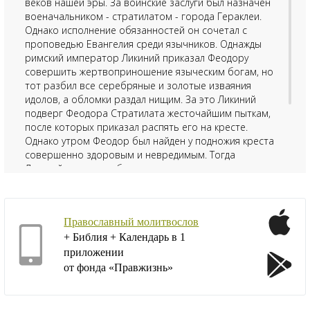
веков нашей эры. За воинские заслуги был назначен
военачальником - стратилатом - города Гераклеи.
Однако исполнение обязанностей он сочетал с
проповедью Евангелия среди язычников. Однажды
римский император Ликиний приказал Феодору
совершить жертвоприношение языческим богам, но
тот разбил все серебряные и золотые изваяния
идолов, а обломки раздал нищим. За это Ликиний
подверг Феодора Стратилата жесточайшим пыткам,
после которых приказал распять его на кресте.
Однако утром Феодор был найден у подножия креста
совершенно здоровым и невредимым. Тогда
Ликиний велел отрубить ему голову, но народ
взбунтовался. Волнения предотвратил сам
великомученик, добровольно склонивший под меч
палача свою голову.
Православный молитвослов
+ Библия + Календарь в 1
приложении
от фонда «Правжизнь»