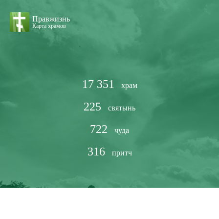
Правжизнь
Карта храмов
17 351
храм
225
святынь
722
чуда
316
притч