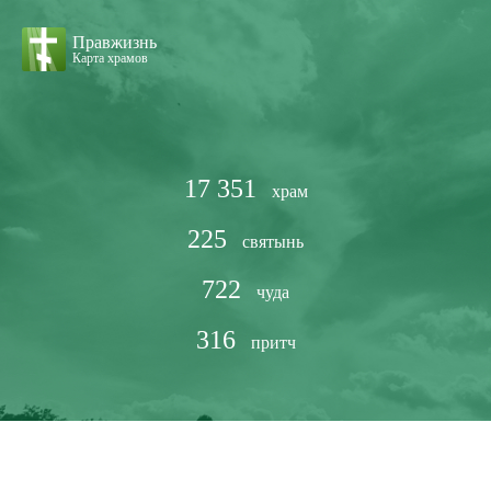
Правжизнь
Карта храмов
17 351
храм
225
святынь
722
чуда
316
притч