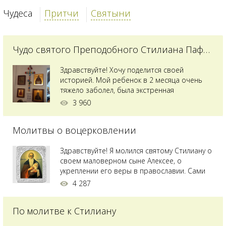
Чудеса
Притчи
Святыни
Чудо святого Преподобного Стилиана Пафлагонского
Здравствуйте! Хочу поделится своей
историей. Мой ребенок в 2 месяца очень
тяжело заболел, была экстренная
сложнейшая операция, состояние после
3 960
было критическим, ребенок лежал в
реанимации на ИВЛ. В церкви при больнице
Молитвы о воцерковлении
святого Владимира я увидела незнакомую
мне икону святого с младенцем на руках,
позже прочитав про него, узнала про
Здравствуйте! Я молился святому Стилиану о
Преподобного...
своем маловерном сыне Алексее, о
укреплении его веры в православии. Сами
мы с супругой воцерковлены. Через год
4 287
произошел удивительный случай - мы с
сыном попали на Святую гору Афон на ее
По молитве к Стилиану
вершину. Приложились к множеству святынь
и не только на Афоне но и в...