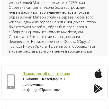
иконы Божией Матери начинается с 1239 года.
Обретена сия святая икона была костромским
князем Василием Георгиевичем во время охоты -
образ Божией Матери стоял на дереве. После того
как пришедшим из города на зов князя духовенством
был отслужен молебен, образ был перенесен в
соборную церковь великомученика Феодора
Стратилата. Было это в день празднования
Перенесения Нерукотворенного Образа (Убруса)
Господа Иисуса Христа, 16/29 августа. Собравшиеся
в храме рассказали, что накануне в городе видели
воина, подобного обличием вмч. Феодору
Стратилату. Воин нес на руках икону.
При двух сильнейших пожарах, уничтоживших все
Православный молитвослов
дотла в соборной церкви, икона осталась
+ Библия + Календарь в 1
невредима. Преднесением св. иконы с молитвенным
приложении
пением перед войском город Кострома был
от фонда «Правжизнь»
избавлен от разорения татарами.
В 1869 г. в храм святителя Николая в Кленниках
московская почетная гражданка Анна Васильевна