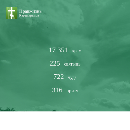
Правжизнь
Карта храмов
17 351
храм
225
святынь
722
чуда
316
притч