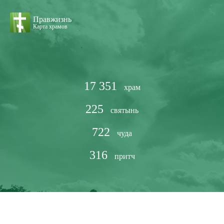
Правжизнь
Карта храмов
17 351
храм
225
святынь
722
чуда
316
притч