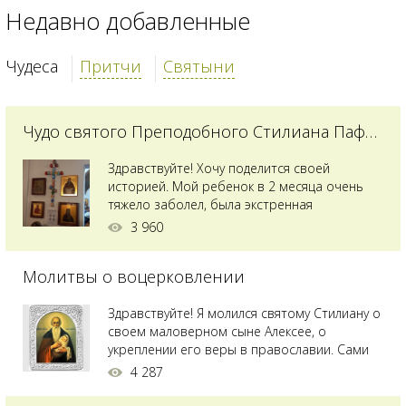
Недавно добавленные
Чудеса
Притчи
Святыни
Чудо святого Преподобного Стилиана Пафлагонского
Здравствуйте! Хочу поделится своей
историей. Мой ребенок в 2 месяца очень
тяжело заболел, была экстренная
сложнейшая операция, состояние после
3 960
было критическим, ребенок лежал в
реанимации на ИВЛ. В церкви при больнице
Молитвы о воцерковлении
святого Владимира я увидела незнакомую
мне икону святого с младенцем на руках,
позже прочитав про него, узнала про
Здравствуйте! Я молился святому Стилиану о
Преподобного...
своем маловерном сыне Алексее, о
укреплении его веры в православии. Сами
мы с супругой воцерковлены. Через год
4 287
произошел удивительный случай - мы с
сыном попали на Святую гору Афон на ее