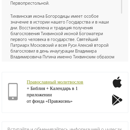
Первопрестольной.
Тихвинская икона Богородицы имеет особое
значение в истории нашего Государства и в наши
дни. Восстановлена и традиция получения
благословения Тихвинской иконой Богоматери
первого человека в государстве. Святейший
Патриарх Московский и всея Руси Алексий второй
благословил в день инаугурации Владимира
Владимировича Путина именно Тихвинским образом
Пресвятой Богородицы. 16 июля 2004 г. Владимир
Путин посетил Тихвинский Успенский мужской
монастырь, куда 9 июля после 60 лет странствий за
рубежом вернулась чудотворная Тихвинская икона
Православный молитвослов
Богородицы, остающаяся палладиумом Российского
+ Библия + Календарь в 1
государства.
приложении
от фонда «Правжизнь»
День памяти Тихвинской иконы Божией Матери
является главным престольным праздником храма и
отмечается 9 июля.
Вступайте и обменивайтесь информацией о чудесах