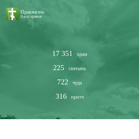
Правжизнь
Карта храмов
17 351
храм
225
святынь
722
чуда
316
притч