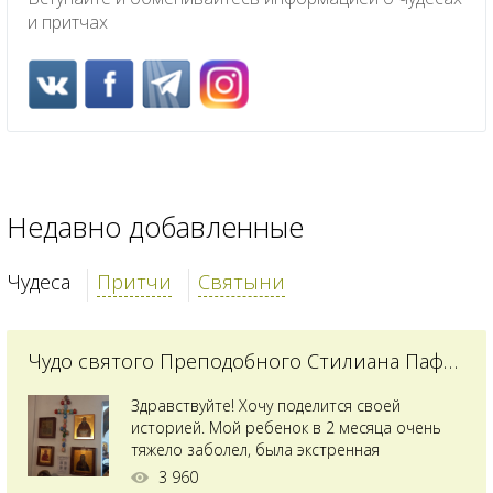
и притчах
Недавно добавленные
Чудеса
Притчи
Святыни
Чудо святого Преподобного Стилиана Пафлагонского
Здравствуйте! Хочу поделится своей
историей. Мой ребенок в 2 месяца очень
тяжело заболел, была экстренная
сложнейшая операция, состояние после
3 960