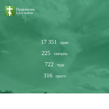
Правжизнь
Карта храмов
17 351
храм
225
святынь
722
чуда
316
притч