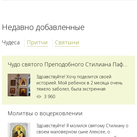
Недавно добавленные
Чудеса
Притчи
Святыни
Чудо святого Преподобного Стилиана Пафлагонского
Здравствуйте! Хочу поделится своей
историей. Мой ребенок в 2 месяца очень
тяжело заболел, была экстренная
сложнейшая операция, состояние после
3 960
было критическим, ребенок лежал в
реанимации на ИВЛ. В церкви при больнице
Молитвы о воцерковлении
святого Владимира я увидела незнакомую
мне икону святого с младенцем на руках,
позже прочитав про него, узнала про
Здравствуйте! Я молился святому Стилиану о
Преподобного...
своем маловерном сыне Алексее, о