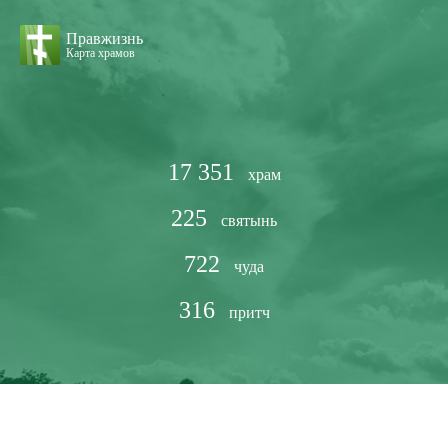
Правжизнь
Карта храмов
17 351
храм
225
святынь
722
чуда
316
притч