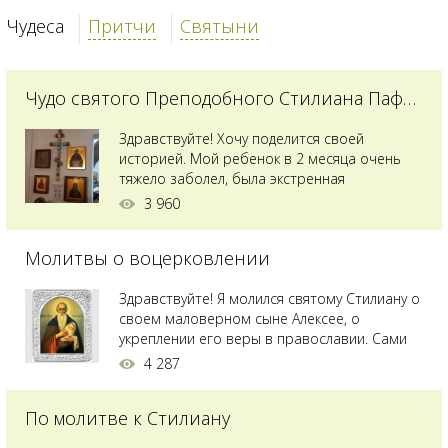
Чудеса
Притчи
Святыни
Чудо святого Преподобного Стилиана Пафлагонского
Здравствуйте! Хочу поделится своей
историей. Мой ребенок в 2 месяца очень
тяжело заболел, была экстренная
сложнейшая операция, состояние после
3 960
было критическим, ребенок лежал в
реанимации на ИВЛ. В церкви при больнице
Молитвы о воцерковлении
святого Владимира я увидела незнакомую
мне икону святого с младенцем на руках,
позже прочитав про него, узнала про
Здравствуйте! Я молился святому Стилиану о
Преподобного...
своем маловерном сыне Алексее, о
укреплении его веры в православии. Сами
мы с супругой воцерковлены. Через год
4 287
произошел удивительный случай - мы с
сыном попали на Святую гору Афон на ее
По молитве к Стилиану
вершину. Приложились к множеству святынь
и не только на Афоне но и в...