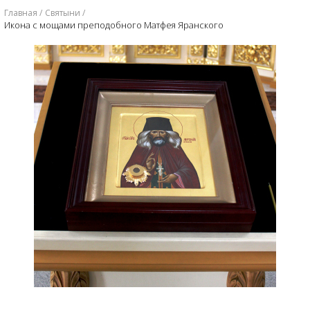
Главная
Святыни
Икона с мощами преподобного Матфея Яранского