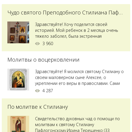
Чудо святого Преподобного Стилиана Пафлагонского
Здравствуйте! Хочу поделится своей
историей. Мой ребенок в 2 месяца очень
тяжело заболел, была экстренная
сложнейшая операция, состояние после
3 960
было критическим, ребенок лежал в
реанимации на ИВЛ. В церкви при больнице
Молитвы о воцерковлении
святого Владимира я увидела незнакомую
мне икону святого с младенцем на руках,
позже прочитав про него, узнала про
Здравствуйте! Я молился святому Стилиану о
Преподобного...
своем маловерном сыне Алексее, о
укреплении его веры в православии. Сами
мы с супругой воцерковлены. Через год
4 287
произошел удивительный случай - мы с
сыном попали на Святую гору Афон на ее
По молитве к Стилиану
вершину. Приложились к множеству святынь
и не только на Афоне но и в...
Свидетельство духовных чад о помощи по
молитвам к святому Стилиану
Пафлогонскому.Ирина Терещенко (33