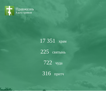
Правжизнь
Карта храмов
17 351
храм
225
святынь
722
чуда
316
притч