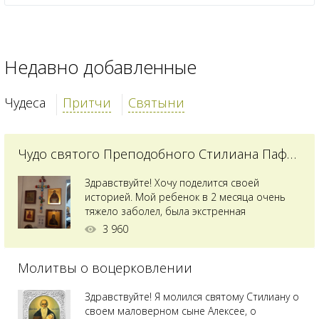
Недавно добавленные
Чудеса
Притчи
Святыни
Чудо святого Преподобного Стилиана Пафлагонского
Здравствуйте! Хочу поделится своей
историей. Мой ребенок в 2 месяца очень
тяжело заболел, была экстренная
сложнейшая операция, состояние после
3 960
было критическим, ребенок лежал в
реанимации на ИВЛ. В церкви при больнице
Молитвы о воцерковлении
святого Владимира я увидела незнакомую
мне икону святого с младенцем на руках,
позже прочитав про него, узнала про
Здравствуйте! Я молился святому Стилиану о
Преподобного...
своем маловерном сыне Алексее, о