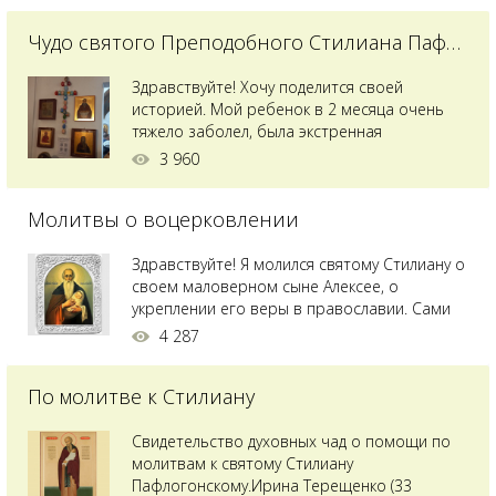
Чудо святого Преподобного Стилиана Пафлагонского
Здравствуйте! Хочу поделится своей
историей. Мой ребенок в 2 месяца очень
тяжело заболел, была экстренная
сложнейшая операция, состояние после
3 960
было критическим, ребенок лежал в
реанимации на ИВЛ. В церкви при больнице
Молитвы о воцерковлении
святого Владимира я увидела незнакомую
мне икону святого с младенцем на руках,
позже прочитав про него, узнала про
Здравствуйте! Я молился святому Стилиану о
Преподобного...
своем маловерном сыне Алексее, о
укреплении его веры в православии. Сами
мы с супругой воцерковлены. Через год
4 287
произошел удивительный случай - мы с
сыном попали на Святую гору Афон на ее
По молитве к Стилиану
вершину. Приложились к множеству святынь
и не только на Афоне но и в...
Свидетельство духовных чад о помощи по
молитвам к святому Стилиану
Пафлогонскому.Ирина Терещенко (33