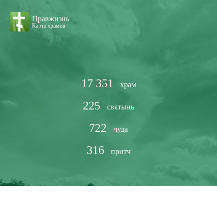
Правжизнь
Карта храмов
17 351
храм
225
святынь
722
чуда
316
притч