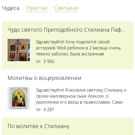
Чудеса
Притчи
Святыни
Чудо святого Преподобного Стилиана Пафлагонского
Здравствуйте! Хочу поделится своей
историей. Мой ребенок в 2 месяца очень
тяжело заболел, была экстренная
сложнейшая операция, состояние после
3 960
было критическим, ребенок лежал в
реанимации на ИВЛ. В церкви при больнице
Молитвы о воцерковлении
святого Владимира я увидела незнакомую
мне икону святого с младенцем на руках,
позже прочитав про него, узнала про
Здравствуйте! Я молился святому Стилиану о
Преподобного...
своем маловерном сыне Алексее, о
укреплении его веры в православии. Сами
мы с супругой воцерковлены. Через год
4 287
произошел удивительный случай - мы с
сыном попали на Святую гору Афон на ее
По молитве к Стилиану
вершину. Приложились к множеству святынь
и не только на Афоне но и в...