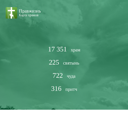
Правжизнь
Карта храмов
17 351
храм
225
святынь
722
чуда
316
притч