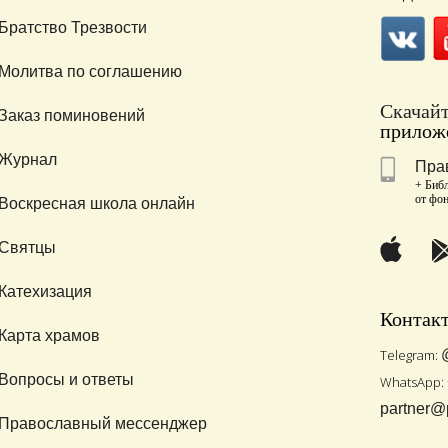
Братство Трезвости
Молитва по соглашению
Скачай
Заказ поминовений
приложе
Журнал
Пра
+ Библ
от фо
Воскресная школа онлайн
Святцы
Катехизация
Контак
Карта храмов
Telegram:
Вопросы и ответы
WhatsApp:
partner@
Православный мессенджер