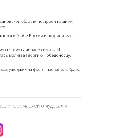
вановской области построен нашими
те.
ается в Гербе России и покровитель
му святому наиболее сильны. И
илась молитва Георгию Победоносцу,
ках, ушедших на фронт, настоятель Храма
есь информацией о чудесах и