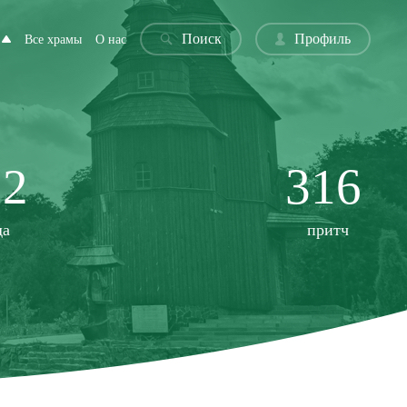
Поиск
Профиль
Все храмы
О нас
22
316
да
притч