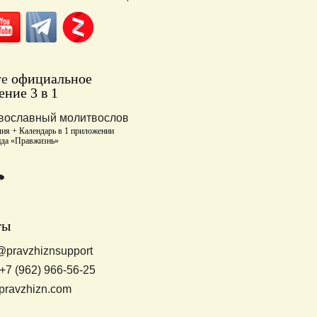
те
официальное
ние 3 в 1
вославный молитвослов
ия + Календарь в 1 приложении
нда «Правжизнь»
ты
@pravzhiznsupport
+7 (962) 966-56-25
pravzhizn.com