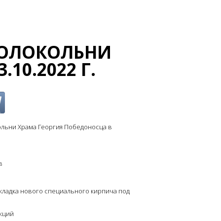
КОЛОКОЛЬНИ
10.2022 Г.
ольни Храма Георгия Победоносца в
в
кладка нового специального кирпича под
укций