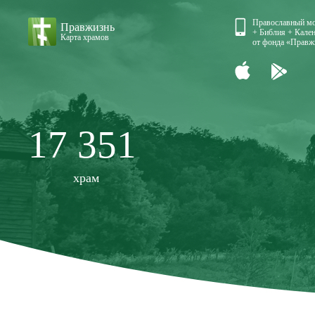
Православный м
Правжизнь
+ Библия + Кален
Карта храмов
от фонда «Правж
17 351
храм