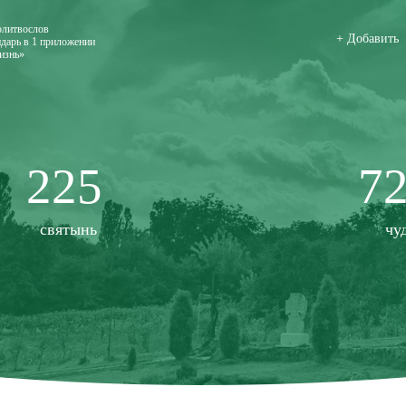
олитвослов
+ Добавить
дарь в 1 приложении
изнь»
225
7
святынь
чу