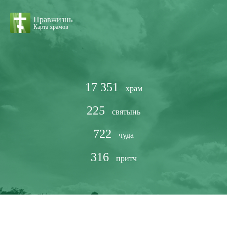
Правжизнь
Карта храмов
17 351
храм
225
святынь
722
чуда
316
притч