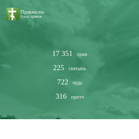
Правжизнь
Карта храмов
17 351
храм
225
святынь
722
чуда
316
притч